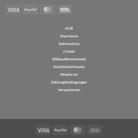
Visa
PayPal
MasterCard
Rechung
AGB
Impressum
Datenschutz
Cookie
Bildquellennachweis
Rechtlicherhinweis
Wiederruf
Zahlungsbedingungen
Versandarten
Visa
PayPal
MasterCard
Cash
On