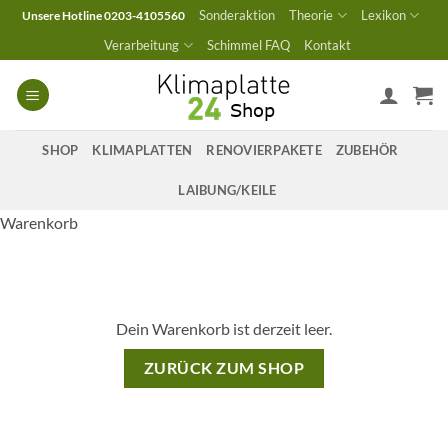
Zum
Sonderaktion
Theorie
Lexikon
Unsere Hotline 0203-4105560
Inhalt
Verarbeitung
Schimmel FAQ
Kontakt
springen
SHOP
KLIMAPLATTEN
RENOVIERPAKETE
ZUBEHÖR
LAIBUNG/KEILE
Warenkorb
Dein Warenkorb ist derzeit leer.
ZURÜCK ZUM SHOP