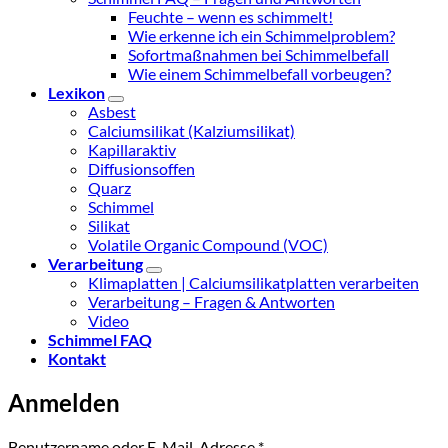
Feuchte – wenn es schimmelt!
Wie erkenne ich ein Schimmelproblem?
Sofortmaßnahmen bei Schimmelbefall
Wie einem Schimmelbefall vorbeugen?
Lexikon
Asbest
Calciumsilikat (Kalziumsilikat)
Kapillaraktiv
Diffusionsoffen
Quarz
Schimmel
Silikat
Volatile Organic Compound (VOC)
Verarbeitung
Klimaplatten | Calciumsilikatplatten verarbeiten
Verarbeitung – Fragen & Antworten
Video
Schimmel FAQ
Kontakt
Anmelden
Erforderlich
Benutzername oder E-Mail-Adresse
*