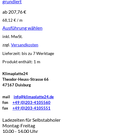
grundiert
ab
207,76
€
68,12
€
/
m
Ausführung wählen
Dieses
inkl. MwSt.
Produkt
weist
zzgl.
Versandkosten
mehrere
Lieferzeit:
bis zu 7 Werktage
Varianten
auf.
Produkt enthält: 1
m
Die
Optionen
Klimaplatte24
können
Theodor-Heuss-Strasse 66
auf
47167 Duisburg
der
Produktseite
mail
info@klimaplatte24.de
gewählt
fon
+49 (0)203-4105560
werden
fax
+49 (0)203-4105551
Ladezeiten für Selbstabholer
Montag-Freitag
10.00 - 14.00 Uhr