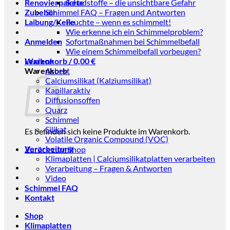
Renovierpakete
Schadstoffe – die unsichtbare Gefahr
Zubehör
Schimmel FAQ – Fragen und Antworten
Laibung/Keile
Feuchte – wenn es schimmelt!
Wie erkenne ich ein Schimmelproblem?
Anmelden
Sofortmaßnahmen bei Schimmelbefall
Wie einem Schimmelbefall vorbeugen?
Warenkorb /
Lexikon
0,00
€
Warenkorb
Asbest
Calciumsilikat (Kalziumsilikat)
Kapillaraktiv
Diffusionsoffen
Quarz
Schimmel
Silikat
Es befinden sich keine Produkte im Warenkorb.
Volatile Organic Compound (VOC)
Verarbeitung
Zurück zum Shop
Klimaplatten | Calciumsilikatplatten verarbeiten
Verarbeitung – Fragen & Antworten
Video
Schimmel FAQ
Kontakt
Shop
Klimaplatten