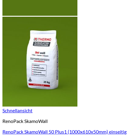
Schnellansicht
RenoPack SkamoWall
RenoPack SkamoWall 50 Plus1 (1000x610x50mm) einseitig