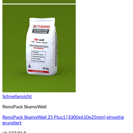
Schnellansicht
RenoPack SkamoWall
RenoPack SkamoWall 25 Plus1 (1000x610x25mm) einseitig
grundiert
ab
122,96
€