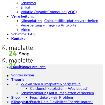
Schimmel
Silikat
Volatile Organic Compound (VOC)
Verarbeitung
Klimaplatten | Calciumsilikatplatten verarbeiten
Verarbeitung – Fragen & Antworten
Video
Schimmel FAQ
Kontakt
Handwerker gesucht?
Sonderaktion
Theorie
Suchen
Wie werden Klimaplatten hergestellt?
nach:
Calciumsilikatplatten – Was ist das?
Schimmelbildung mit Klimaplatten vermeiden
Shop
Feuchtigkeit – ein Problem
Klimaplatten
Durch Heiz-Flexibilität Energie sparen !