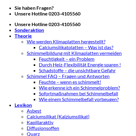
Zum
Sie haben Fragen?
Inhalt
Unsere Hotline 0203-4105560
springen
Unsere Hotline 0203-4105560
Sonderaktion
Theorie
Wie werden Klimaplatten hergestellt?
Calciumsilikatplatten – Was ist das?
Schimmelbildung mit Klimaplatten vermeiden
Feuchtigkeit – ein Problem
Durch Heiz-Flexibilität Energie sparen !
Schadstoffe – die unsichtbare Gefahr
Schimmel FAQ – Fragen und Antworten
Feuchte – wenn es schimmelt!
Wie erkenne ich ein Schimmelproblem?
Sofortmaßnahmen bei Schimmelbefall
Wie einem Schimmelbefall vorbeugen?
Lexikon
Asbest
Calciumsilikat (Kalziumsilikat)
Kapillaraktiv
Diffusionsoffen
Quarz