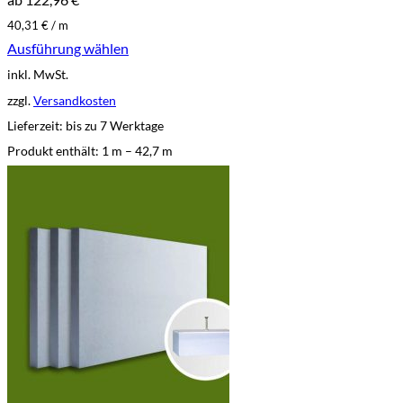
40,31
€
/
m
Ausführung wählen
Dieses
inkl. MwSt.
Produkt
weist
zzgl.
Versandkosten
mehrere
Lieferzeit:
bis zu 7 Werktage
Varianten
auf.
Produkt enthält: 1
m
– 42,7
m
Die
Optionen
können
auf
der
Produktseite
gewählt
werden