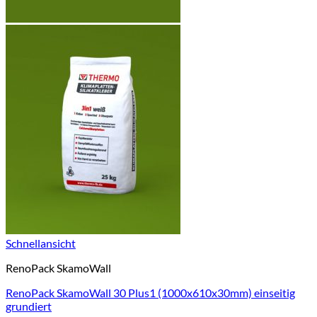
Schnellansicht
RenoPack SkamoWall
RenoPack SkamoWall 30 Plus1 (1000x610x30mm) einseitig
grundiert