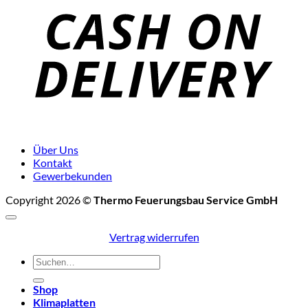
D
Über Uns
Kontakt
Gewerbekunden
Copyright 2026 ©
Thermo Feuerungsbau Service GmbH
Vertrag widerrufen
Suchen
nach:
Shop
Klimaplatten