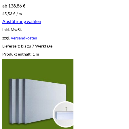
ab
138,86
€
45,53
€
/
m
Ausführung wählen
Dieses
inkl. MwSt.
Produkt
weist
zzgl.
Versandkosten
mehrere
Lieferzeit:
bis zu 7 Werktage
Varianten
auf.
Produkt enthält: 1
m
Die
Optionen
können
auf
der
Produktseite
gewählt
werden