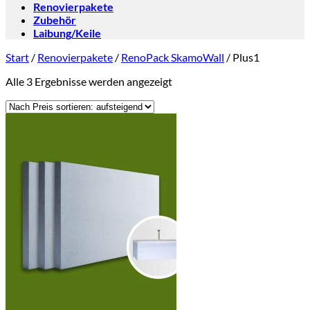
Renovierpakete
Zubehör
Laibung/Keile
Start
/
Renovierpakete
/
RenoPack SkamoWall
/
Plus1
Nach
Alle 3 Ergebnisse werden angezeigt
Preis
sortiert:
aufsteigend