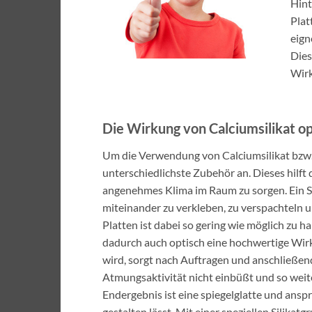
Hint
Plat
eign
Dies
Wir
Die Wirkung von Calciumsilikat o
Um die Verwendung von Calciumsilikat bzw. C
unterschiedlichste Zubehör an. Dieses hilft
angenehmes Klima im Raum zu sorgen. Ein Sil
miteinander zu verkleben, zu verspachteln 
Platten ist dabei so gering wie möglich zu h
dadurch auch optisch eine hochwertige Wirk
wird, sorgt nach Auftragen und anschließende
Atmungsaktivität nicht einbüßt und so weit
Endergebnis ist eine spiegelglatte und ans
gestalten lässt. Mit einer speziellen Silika