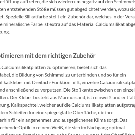
erlüftung auftreten, die sich wiederrum negativ auf den Schimmel
ten entstehenden Stöße müssen gut abgedichtet werden, wozu sich
et. Spezielle Silikatfarbe stellt ein Zubehör dar, welches in der V
e mineralische Farbe ist extra auf das Material Calciumsilikat abg
kung.
ptimieren mit dem richtigen Zubehör
alciumsilikatplatten zu optimieren, bietet sich das
 dabei, die Bildung von Schimmel zu unterbinden und so für ein
ikatkleber mit Dreifach-Funktion hilft, einzelne Calciumsilikatpl
und anschließend zu verputzen. Die Stoßkante zwischen den einze
alten. Der Kleber besteht aus Marmorsand, ist reinweiß und entfal
ung. Kalkspachtel, welcher auf die Calciumsilikatplatten aufgetr
m Schleifen für eine spiegelglatte Oberfläche, die ihre
erhin für ein angenehmes und ausgeglichenes Klima sorgt. Das
prechende Optik in reinem Weiß, die sich im Nachgang optimal
tgrundierung lässt sich eine zu hohe Saugwirkung auf der Oberfläche