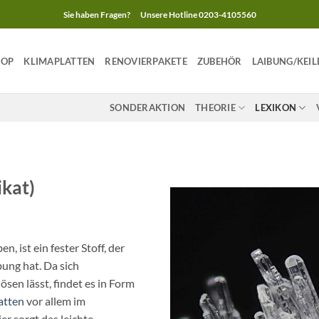
Sie haben Fragen?
Unsere Hotline 0203-4105560
HOP
KLIMAPLATTEN
RENOVIERPAKETE
ZUBEHÖR
LAIBUNG/KEIL
SONDERAKTION
THEORIE
LEXIKON
ikat)
n, ist ein fester Stoff, der
ung hat. Da sich
ösen lässt, findet es in Form
atten
vor allem im
r sorgt das leichte