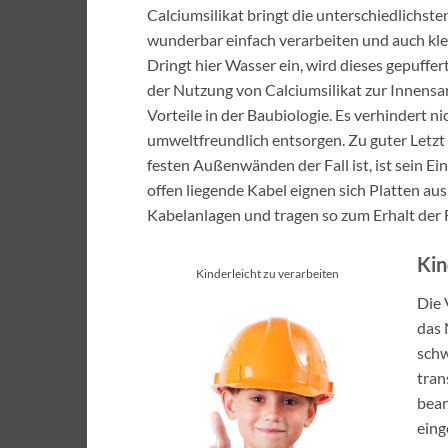
Calciumsilikat bringt die unterschiedlichst
wunderbar einfach verarbeiten und auch kle
Dringt hier Wasser ein, wird dieses gepuffe
der Nutzung von Calciumsilikat zur Innens
Vorteile in der Baubiologie. Es verhindert n
umweltfreundlich entsorgen. Zu guter Letzt w
festen Außenwänden der Fall ist, ist sein E
offen liegende Kabel eignen sich Platten au
Kabelanlagen und tragen so zum Erhalt der 
Kin
Kinderleicht zu verarbeiten
Die 
das 
schw
tran
bear
eing