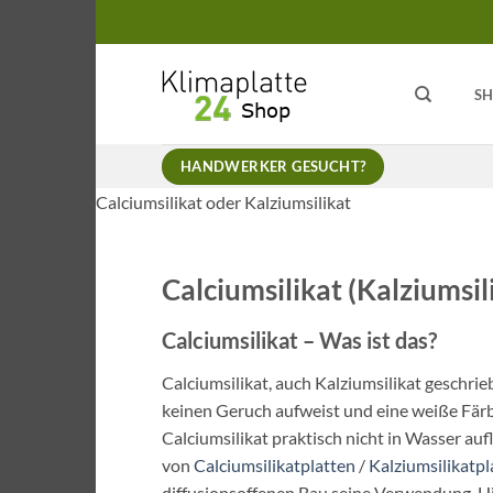
Zum
Inhalt
springen
S
HANDWERKER GESUCHT?
Calciumsilikat oder Kalziumsilikat
Calciumsilikat (Kalziumsil
Calciumsilikat – Was ist das?
Calciumsilikat, auch Kalziumsilikat geschriebe
keinen Geruch aufweist und eine weiße Färb
Calciumsilikat praktisch nicht in Wasser aufl
von
Calciumsilikatplatten
/
Kalziumsilikatpl
diffusionsoffenen Bau seine Verwendung. Hie