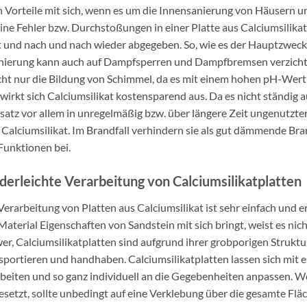
en Vorteile mit sich, wenn es um die Innensanierung von Häusern u
ine Fehler bzw. Durchstoßungen in einer Platte aus Calciumsilik
rt und nach und nach wieder abgegeben. So, wie es der Hauptzweck e
anierung kann auch auf Dampfsperren und Dampfbremsen verzichte
icht nur die Bildung von Schimmel, da es mit einem hohen pH-Wert b
irkt sich Calciumsilikat kostensparend aus. Da es nicht ständig a
insatz vor allem in unregelmäßig bzw. über längere Zeit ungenutzte
s Calciumsilikat. Im Brandfall verhindern sie als gut dämmende B
Funktionen bei.
derleichte Verarbeitung von Calciumsilikatplatten
Verarbeitung von Platten aus Calciumsilikat ist sehr einfach und 
Material Eigenschaften von Sandstein mit sich bringt, weist es nich
er, Calciumsilikatplatten sind aufgrund ihrer grobporigen Struktur a
sportieren und handhaben. Calciumsilikatplatten lassen sich mit 
beiten und so ganz individuell an die Gegebenheiten anpassen. 
esetzt, sollte unbedingt auf eine Verklebung über die gesamte Flä