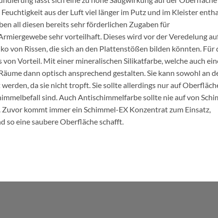
Feuchtigkeit aus der Luft viel länger im Putz und im Kleister enth
eben all diesen bereits sehr förderlichen Zugaben für
Armiergewebe sehr vorteilhaft. Dieses wird vor der Veredelung auf
ko von Rissen, die sich an den Plattenstößen bilden könnten. Für 
 von Vorteil. Mit einer mineralischen Silikatfarbe, welche auch ein
e Räume dann optisch ansprechend gestalten. Sie kann sowohl an d
den, da sie nicht tropft. Sie sollte allerdings nur auf Oberfläc
himmelbefall sind. Auch Antischimmelfarbe sollte nie auf von Sch
. Zuvor kommt immer ein Schimmel-EX Konzentrat zum Einsatz,
 so eine saubere Oberfläche schafft.