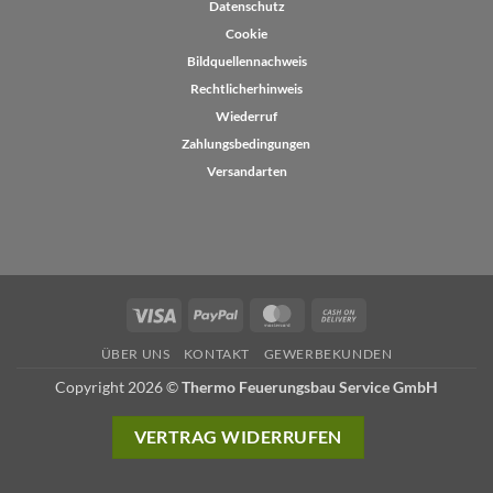
Datenschutz
Cookie
Bildquellennachweis
Rechtlicherhinweis
Wiederruf
Zahlungsbedingungen
Versandarten
Visa
PayPal
MasterCard
Cash
On
ÜBER UNS
KONTAKT
GEWERBEKUNDEN
Delivery
Copyright 2026 ©
Thermo Feuerungsbau Service GmbH
VERTRAG WIDERRUFEN