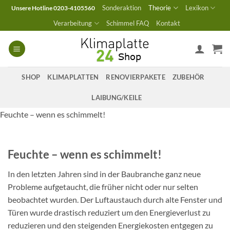
Zum
Sonderaktion
Theorie
Lexikon
Unsere Hotline 0203-4105560
Inhalt
Verarbeitung
Schimmel FAQ
Kontakt
springen
SHOP
KLIMAPLATTEN
RENOVIERPAKETE
ZUBEHÖR
LAIBUNG/KEILE
Feuchte – wenn es schimmelt!
Feuchte – wenn es schimmelt!
In den letzten Jahren sind in der Baubranche ganz neue
Probleme aufgetaucht, die früher nicht oder nur selten
beobachtet wurden. Der Luftaustauch durch alte Fenster und
Türen wurde drastisch reduziert um den Energieverlust zu
reduzieren und den steigenden Energiekosten entgegen zu