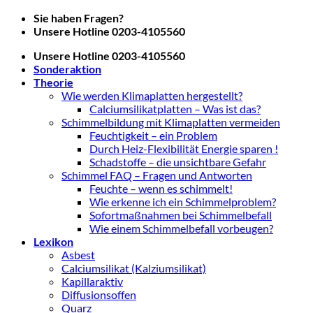
Zum
Sie haben Fragen?
Inhalt
Unsere Hotline 0203-4105560
springen
Unsere Hotline 0203-4105560
Sonderaktion
Theorie
Wie werden Klimaplatten hergestellt?
Calciumsilikatplatten – Was ist das?
Schimmelbildung mit Klimaplatten vermeiden
Feuchtigkeit – ein Problem
Durch Heiz-Flexibilität Energie sparen !
Schadstoffe – die unsichtbare Gefahr
Schimmel FAQ – Fragen und Antworten
Feuchte – wenn es schimmelt!
Wie erkenne ich ein Schimmelproblem?
Sofortmaßnahmen bei Schimmelbefall
Wie einem Schimmelbefall vorbeugen?
Lexikon
Asbest
Calciumsilikat (Kalziumsilikat)
Kapillaraktiv
Diffusionsoffen
Quarz