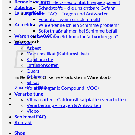
Renovierpakete
Durch Heiz-Flexibilität Energie sparen !
Zubehör
Schadstoffe – die unsichtbare Gefahr
Laibung/Keile
Schimmel FAQ – Fragen und Antworten
Feuchte – wenn es schimmelt!
Anmelden
Wie erkenne ich ein Schimmelproblem?
Sofortmaßnahmen bei Schimmelbefall
Warenkorb /
0,00
€
Wie einem Schimmelbefall vorbeugen?
Warenkorb
Lexikon
Asbest
Calciumsilikat (Kalziumsilikat)
Kapillaraktiv
Diffusionsoffen
Quarz
Schimmel
Es befinden sich keine Produkte im Warenkorb.
Silikat
Zurück zum Shop
Volatile Organic Compound (VOC)
Verarbeitung
Klimaplatten | Calciumsilikatplatten verarbeiten
Verarbeitung – Fragen & Antworten
Video
Schimmel FAQ
Kontakt
Shop