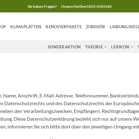
Sie haben Fragen?
Unsere Hotline 0203-4105560
HOP
KLIMAPLATTEN
RENOVIERPAKETE
ZUBEHÖR
LAIBUNG/KEIL
SONDERAKTION
THEORIE
LEXIKON
e, Name, Anschrift, E-Mail-Adresse, Telefonnummer, Bankverbin
 Datenschutzrechts und des Datenschutzrechts der Europäischen
e neben den Verarbeitungszwecken, Empfängern, Rechtsgrundlagen,
tung. Diese Datenschutzerklärung bezieht sich nur auf unsere Web
en, informieren Sie sich bitte dort über den jeweiligen Umgang mi