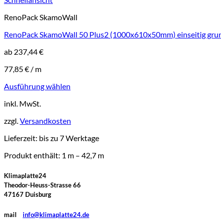
RenoPack SkamoWall
RenoPack SkamoWall 50 Plus2 (1000x610x50mm) einseitig grun
ab
237,44
€
77,85
€
/
m
Ausführung wählen
Dieses
inkl. MwSt.
Produkt
weist
zzgl.
Versandkosten
mehrere
Varianten
Lieferzeit:
bis zu 7 Werktage
auf.
Die
Produkt enthält: 1
m
– 42,7
m
Optionen
können
Klimaplatte24
auf
Theodor-Heuss-Strasse 66
der
47167 Duisburg
Produktseite
gewählt
mail
info@klimaplatte24.de
werden