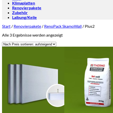
Klimaplatten
Renovierpakete
Zubehör
Laibung/Keile
Start
/
Renovierpakete
/
RenoPack SkamoWall
/
Plus2
Nach
Alle 3 Ergebnisse werden angezeigt
Preis
sortiert:
aufsteigend