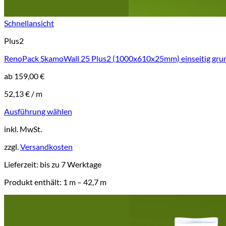
Schnellansicht
Plus2
RenoPack SkamoWall 25 Plus2 (1000x610x25mm) einseitig grun
ab
159,00
€
52,13
€
/
m
Ausführung wählen
Dieses
inkl. MwSt.
Produkt
weist
zzgl.
Versandkosten
mehrere
Varianten
Lieferzeit:
bis zu 7 Werktage
auf.
Die
Produkt enthält: 1
m
– 42,7
m
Optionen
können
auf
der
Produktseite