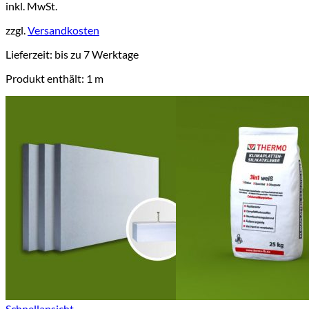
inkl. MwSt.
Produkt
weist
zzgl.
Versandkosten
mehrere
Varianten
Lieferzeit:
bis zu 7 Werktage
auf.
Die
Produkt enthält: 1
m
Optionen
können
auf
der
Produktseite
gewählt
werden
Schnellansicht