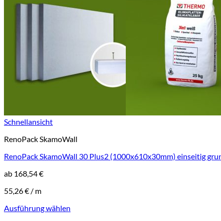
gewählt
werden
Schnellansicht
RenoPack SkamoWall
RenoPack SkamoWall 30 Plus2 (1000x610x30mm) einseitig grun
ab
168,54
€
55,26
€
/
m
Ausführung wählen
Dieses