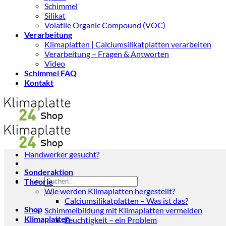
Schimmel
Silikat
Volatile Organic Compound (VOC)
Verarbeitung
Klimaplatten | Calciumsilikatplatten verarbeiten
Verarbeitung – Fragen & Antworten
Video
Schimmel FAQ
Kontakt
Handwerker gesucht?
Sonderaktion
Suchen
Theorie
nach:
Wie werden Klimaplatten hergestellt?
Calciumsilikatplatten – Was ist das?
Shop
Schimmelbildung mit Klimaplatten vermeiden
Klimaplatten
Feuchtigkeit – ein Problem