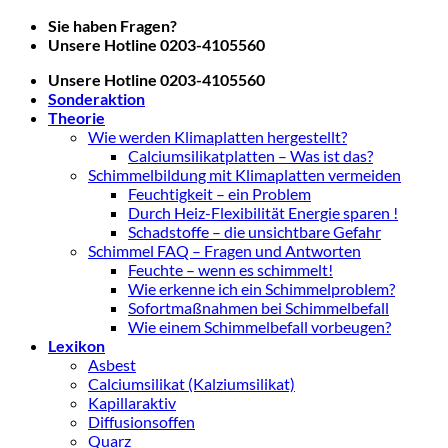
Zum
Sie haben Fragen?
Inhalt
Unsere Hotline 0203-4105560
springen
Unsere Hotline 0203-4105560
Sonderaktion
Theorie
Wie werden Klimaplatten hergestellt?
Calciumsilikatplatten – Was ist das?
Schimmelbildung mit Klimaplatten vermeiden
Feuchtigkeit – ein Problem
Durch Heiz-Flexibilität Energie sparen !
Schadstoffe – die unsichtbare Gefahr
Schimmel FAQ – Fragen und Antworten
Feuchte – wenn es schimmelt!
Wie erkenne ich ein Schimmelproblem?
Sofortmaßnahmen bei Schimmelbefall
Wie einem Schimmelbefall vorbeugen?
Lexikon
Asbest
Calciumsilikat (Kalziumsilikat)
Kapillaraktiv
Diffusionsoffen
Quarz