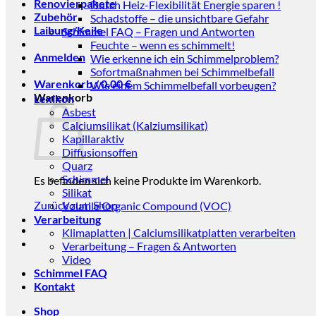
Renovierpakete
Durch Heiz-Flexibilität Energie sparen !
Zubehör
Schadstoffe – die unsichtbare Gefahr
Laibung/Keile
Schimmel FAQ – Fragen und Antworten
Feuchte – wenn es schimmelt!
Anmelden
Wie erkenne ich ein Schimmelproblem?
Sofortmaßnahmen bei Schimmelbefall
Warenkorb /
0,00
€
Wie einem Schimmelbefall vorbeugen?
Warenkorb
Lexikon
Asbest
Calciumsilikat (Kalziumsilikat)
Kapillaraktiv
Diffusionsoffen
Quarz
Schimmel
Es befinden sich keine Produkte im Warenkorb.
Silikat
Zurück zum Shop
Volatile Organic Compound (VOC)
Verarbeitung
Klimaplatten | Calciumsilikatplatten verarbeiten
Verarbeitung – Fragen & Antworten
Video
Schimmel FAQ
Kontakt
Shop