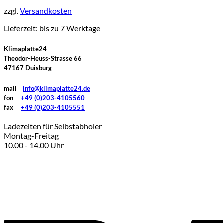
weist
zzgl.
Versandkosten
mehrere
Varianten
Lieferzeit:
bis zu 7 Werktage
auf.
Die
Klimaplatte24
Optionen
Theodor-Heuss-Strasse 66
können
47167 Duisburg
auf
der
mail
info@klimaplatte24.de
Produktseite
fon
+49 (0)203-4105560
gewählt
fax
+49 (0)203-4105551
werden
Ladezeiten für Selbstabholer
Montag-Freitag
10.00 - 14.00 Uhr