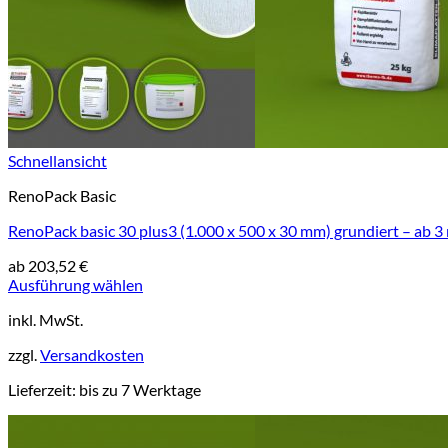
Schnellansicht
RenoPack Basic
RenoPack basic 30 plus3 (1.000 x 500 x 30 mm) grundiert – ab 3
ab
203,52
€
Ausführung wählen
Dieses
inkl. MwSt.
Produkt
weist
zzgl.
Versandkosten
mehrere
Varianten
Lieferzeit:
bis zu 7 Werktage
auf.
Die
Optionen