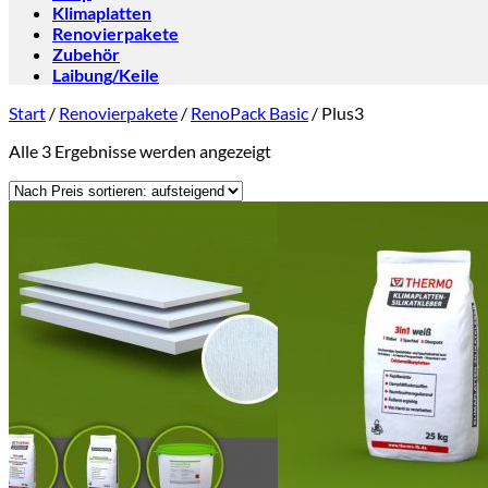
Klimaplatten
Renovierpakete
Zubehör
Laibung/Keile
Start
/
Renovierpakete
/
RenoPack Basic
/
Plus3
Nach
Alle 3 Ergebnisse werden angezeigt
Preis
sortiert:
aufsteigend