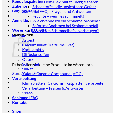
Renovierpakete
Durch Heiz-Flexibilität Energie sparen !
Zubehör
Schadstoffe – die unsichtbare Gefahr
Laibung/Keile
Schimmel FAQ – Fragen und Antworten
Feuchte – wenn es schimmelt!
Anmelden
Wie erkenne ich ein Schimmelproblem?
Sofortmaßnahmen bei Schimmelbefall
Warenkorb /
0,00
€
Wie einem Schimmelbefall vorbeugen?
Warenkorb
Lexikon
Asbest
Calciumsilikat (Kalziumsilikat)
Kapillaraktiv
Diffusionsoffen
Quarz
Schimmel
Es befinden sich keine Produkte im Warenkorb.
Silikat
Zurück zum Shop
Volatile Organic Compound (VOC)
Verarbeitung
Klimaplatten | Calciumsilikatplatten verarbeiten
Verarbeitung – Fragen & Antworten
Video
Schimmel FAQ
Kontakt
Shop