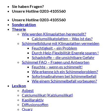
Zum
Sie haben Fragen?
Inhalt
Unsere Hotline 0203-4105560
springen
Unsere Hotline 0203-4105560
Sonderaktion
Theorie
Wie werden Klimaplatten hergestellt?
Calciumsilikatplatten – Was ist das?
Schimmelbildung mit Klimaplatten vermeiden
Feuchtigkeit – ein Problem
Durch Heiz-Flexibilität Energie sparen !
Schadstoffe – die unsichtbare Gefahr
Schimmel FAQ – Fragen und Antworten
Feuchte – wenn es schimmelt!
Wie erkenne ich ein Schimmelproblem?
Sofortmaßnahmen bei Schimmelbefall
Wie einem Schimmelbefall vorbeugen?
Lexikon
Asbest
Calciumsilikat (Kalziumsilikat)
Kapillaraktiv
Diffusionsoffen
Quarz