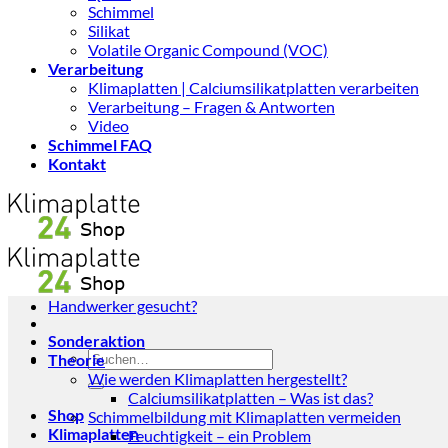
Schimmel
Silikat
Volatile Organic Compound (VOC)
Verarbeitung
Klimaplatten | Calciumsilikatplatten verarbeiten
Verarbeitung – Fragen & Antworten
Video
Schimmel FAQ
Kontakt
Handwerker gesucht?
Sonderaktion
Suchen
Theorie
nach:
Wie werden Klimaplatten hergestellt?
Calciumsilikatplatten – Was ist das?
Shop
Schimmelbildung mit Klimaplatten vermeiden
Klimaplatten
Feuchtigkeit – ein Problem