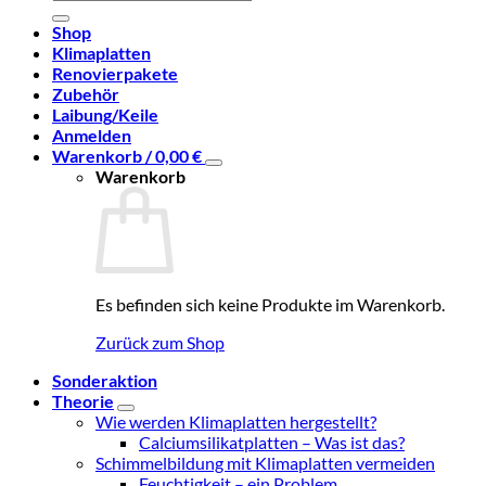
nach:
Shop
Klimaplatten
Renovierpakete
Zubehör
Laibung/Keile
Anmelden
Warenkorb /
0,00
€
Warenkorb
Es befinden sich keine Produkte im Warenkorb.
Zurück zum Shop
Sonderaktion
Theorie
Wie werden Klimaplatten hergestellt?
Calciumsilikatplatten – Was ist das?
Schimmelbildung mit Klimaplatten vermeiden
Feuchtigkeit – ein Problem