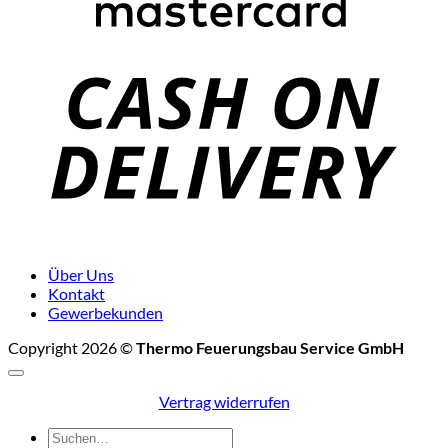
C
D
Über Uns
Kontakt
Gewerbekunden
Copyright 2026 ©
Thermo Feuerungsbau Service GmbH
Vertrag widerrufen
Suchen