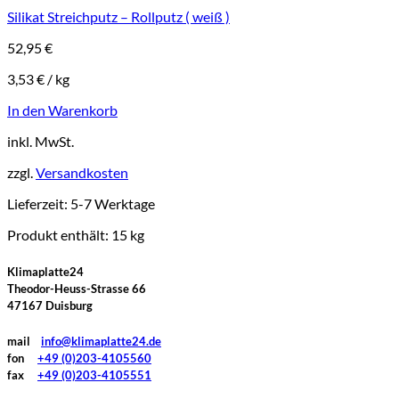
Silikat Streichputz – Rollputz ( weiß )
52,95
€
3,53
€
/
kg
In den Warenkorb
inkl. MwSt.
zzgl.
Versandkosten
Lieferzeit:
5-7 Werktage
Produkt enthält: 15
kg
Klimaplatte24
Theodor-Heuss-Strasse 66
47167 Duisburg
mail
info@klimaplatte24.de
fon
+49 (0)203-4105560
fax
+49 (0)203-4105551