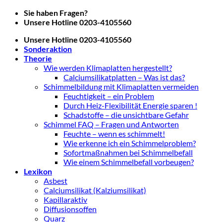
Zum
Sie haben Fragen?
Inhalt
Unsere Hotline 0203-4105560
springen
Unsere Hotline 0203-4105560
Sonderaktion
Theorie
Wie werden Klimaplatten hergestellt?
Calciumsilikatplatten – Was ist das?
Schimmelbildung mit Klimaplatten vermeiden
Feuchtigkeit – ein Problem
Durch Heiz-Flexibilität Energie sparen !
Schadstoffe – die unsichtbare Gefahr
Schimmel FAQ – Fragen und Antworten
Feuchte – wenn es schimmelt!
Wie erkenne ich ein Schimmelproblem?
Sofortmaßnahmen bei Schimmelbefall
Wie einem Schimmelbefall vorbeugen?
Lexikon
Asbest
Calciumsilikat (Kalziumsilikat)
Kapillaraktiv
Diffusionsoffen
Quarz