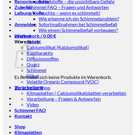
Renovierpakete
Schadstoffe – die unsichtbare Gefahr
Zubehör
Schimmel FAQ – Fragen und Antworten
Laibung/Keile
Feuchte – wenn es schimmelt!
Wie erkenne ich ein Schimmelproblem?
Anmelden
Sofortmaßnahmen bei Schimmelbefall
Wie einem Schimmelbefall vorbeugen?
Warenkorb /
Lexikon
0,00
€
Warenkorb
Asbest
Calciumsilikat (Kalziumsilikat)
Kapillaraktiv
Diffusionsoffen
Quarz
Schimmel
Silikat
Es befinden sich keine Produkte im Warenkorb.
Volatile Organic Compound (VOC)
Verarbeitung
Zurück zum Shop
Klimaplatten | Calciumsilikatplatten verarbeiten
Verarbeitung – Fragen & Antworten
Video
Schimmel FAQ
Kontakt
Shop
Klimaplatten