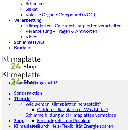
Schimmel
Silikat
Volatile Organic Compound (VOC)
Verarbeitung
Klimaplatten | Calciumsilikatplatten verarbeiten
Verarbeitung – Fragen & Antworten
Video
Schimmel FAQ
Kontakt
Handwerker gesucht?
Sonderaktion
Theorie
Suchen
Wie werden Klimaplatten hergestellt?
nach:
Calciumsilikatplatten – Was ist das?
Schimmelbildung mit Klimaplatten vermeiden
Shop
Feuchtigkeit – ein Problem
Klimaplatten
Durch Heiz-Flexibilität Energie sparen !