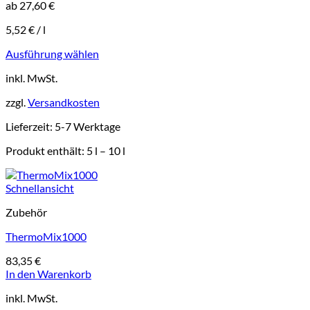
ab
27,60
€
5,52
€
/
l
Ausführung wählen
Dieses
inkl. MwSt.
Produkt
weist
zzgl.
Versandkosten
mehrere
Varianten
Lieferzeit:
5-7 Werktage
auf.
Die
Produkt enthält: 5
l
– 10
l
Optionen
können
auf
Schnellansicht
der
Produktseite
Zubehör
gewählt
ThermoMix1000
werden
83,35
€
In den Warenkorb
inkl. MwSt.