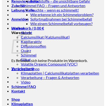
Renovierpakete
Schadstoffe – die unsichtbare Gefahr
Zubehör
Schimmel FAQ – Fragen und Antworten
Laibung/Keile
Feuchte – wenn es schimmelt!
Wie erkenne ich ein Schimmelproblem?
Anmelden
Sofortmaßnahmen bei Schimmelbefall
Wie einem Schimmelbefall vorbeugen?
Warenkorb /
Lexikon
0,00
€
Warenkorb
Asbest
Calciumsilikat (Kalziumsilikat)
Kapillaraktiv
Diffusionsoffen
Quarz
Schimmel
Silikat
Es befinden sich keine Produkte im Warenkorb.
Volatile Organic Compound (VOC)
Verarbeitung
Zurück zum Shop
Klimaplatten | Calciumsilikatplatten verarbeiten
Verarbeitung – Fragen & Antworten
Video
Schimmel FAQ
Kontakt
Shop
Klimaplatten