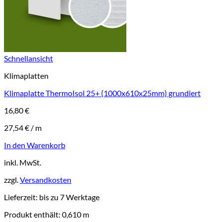
Schnellansicht
Klimaplatten
Klimaplatte ThermoIsol 25+ (1000x610x25mm) grundiert
16,80
€
27,54
€
/
m
In den Warenkorb
inkl. MwSt.
zzgl.
Versandkosten
Lieferzeit:
bis zu 7 Werktage
Produkt enthält: 0,610
m