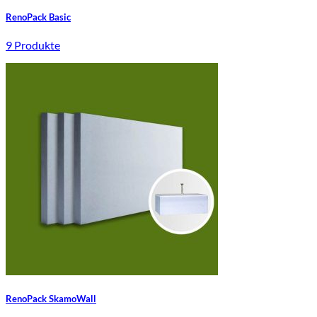
RenoPack Basic
9 Produkte
RenoPack SkamoWall