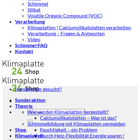
Schimmel
Silikat
Volatile Organic Compound (VOC)
Verarbeitung
Klimaplatten | Calciumsilikatplatten verarbeiten
Verarbeitung – Fragen & Antworten
Video
Schimmel FAQ
Kontakt
Handwerker gesucht?
Sonderaktion
Theorie
Suchen
Wie werden Klimaplatten hergestellt?
nach:
Calciumsilikatplatten – Was ist das?
Schimmelbildung mit Klimaplatten vermeiden
Shop
Feuchtigkeit – ein Problem
Klimaplatten
Durch Heiz-Flexibilität Energie sparen !