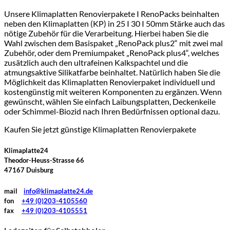
Unsere Klimaplatten Renovierpakete I RenoPacks beinhalten
neben den Klimaplatten (KP) in 25 I 30 I 50mm Stärke auch das
nötige Zubehör für die Verarbeitung. Hierbei haben Sie die
Wahl zwischen dem Basispaket „RenoPack plus2“ mit zwei mal
Zubehör, oder dem Premiumpaket „RenoPack plus4“, welches
zusätzlich auch den ultrafeinen Kalkspachtel und die
atmungsaktive Silikatfarbe beinhaltet. Natürlich haben Sie die
Möglichkeit das Klimaplatten Renovierpaket individuell und
kostengünstig mit weiteren Komponenten zu ergänzen. Wenn
gewünscht, wählen Sie einfach Laibungsplatten, Deckenkeile
oder Schimmel-Biozid nach Ihren Bedürfnissen optional dazu.
Kaufen Sie jetzt günstige Klimaplatten Renovierpakete
Klimaplatte24
Theodor-Heuss-Strasse 66
47167 Duisburg
mail
info@klimaplatte24.de
fon
+49 (0)203-4105560
fax
+49 (0)203-4105551