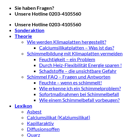
Zum
Sie haben Fragen?
Inhalt
Unsere Hotline 0203-4105560
springen
Unsere Hotline 0203-4105560
Sonderaktion
Theorie
Wie werden Klimaplatten hergestellt?
Calciumsilikatplatten – Was ist das?
Schimmelbildung mit Klimaplatten vermeiden
Feuchtigkeit – ein Problem
Durch Heiz-Flexibilität Energie sparen !
Schadstoffe – die unsichtbare Gefahr
Schimmel FAQ – Fragen und Antworten
Feuchte – wenn es schimmelt!
Wie erkenne ich ein Schimmelproblem?
Sofortmaßnahmen bei Schimmelbefall
Wie einem Schimmelbefall vorbeugen?
Lexikon
Asbest
Calciumsilikat (Kalziumsilikat)
Kapillaraktiv
Diffusionsoffen
Quarz