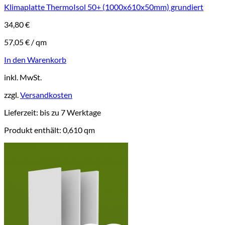
Klimaplatte ThermoIsol 50+ (1000x610x50mm) grundiert
34,80
€
57,05
€
/
qm
In den Warenkorb
inkl. MwSt.
zzgl.
Versandkosten
Lieferzeit:
bis zu 7 Werktage
Produkt enthält: 0,610
qm