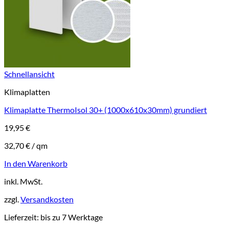
Schnellansicht
Klimaplatten
Klimaplatte ThermoIsol 30+ (1000x610x30mm) grundiert
19,95
€
32,70
€
/
qm
In den Warenkorb
inkl. MwSt.
zzgl.
Versandkosten
Lieferzeit:
bis zu 7 Werktage