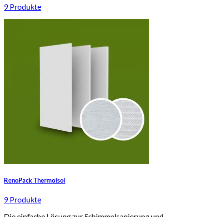
9 Produkte
RenoPack ThermoIsol
9 Produkte
Die einfache Lösung zur Schimmelsanierung und