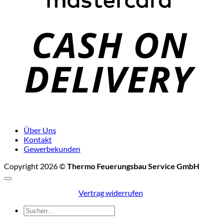
C
D
Über Uns
Kontakt
Gewerbekunden
Copyright 2026 ©
Thermo Feuerungsbau Service GmbH
Vertrag widerrufen
Suchen
nach: