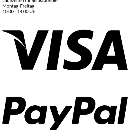
Ladezeiten für Selbstabholer
Montag-Freitag
10.00 - 14.00 Uhr
V
P