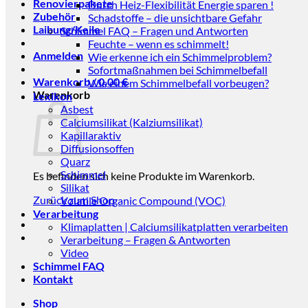
Renovierpakete
Durch Heiz-Flexibilität Energie sparen !
Zubehör
Schadstoffe – die unsichtbare Gefahr
Laibung/Keile
Schimmel FAQ – Fragen und Antworten
Feuchte – wenn es schimmelt!
Anmelden
Wie erkenne ich ein Schimmelproblem?
Sofortmaßnahmen bei Schimmelbefall
Warenkorb /
0,00
€
Wie einem Schimmelbefall vorbeugen?
Warenkorb
Lexikon
Asbest
Calciumsilikat (Kalziumsilikat)
Kapillaraktiv
Diffusionsoffen
Quarz
Schimmel
Es befinden sich keine Produkte im Warenkorb.
Silikat
Zurück zum Shop
Volatile Organic Compound (VOC)
Verarbeitung
Klimaplatten | Calciumsilikatplatten verarbeiten
Verarbeitung – Fragen & Antworten
Video
Schimmel FAQ
Kontakt
Shop