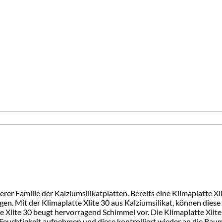
erer Familie der Kalziumsilikatplatten. Bereits eine Klimaplatte 
n. Mit der Klimaplatte Xlite 30 aus Kalziumsilikat, können dies
tte Xlite 30 beugt hervorragend Schimmel vor. Die Klimaplatte Xlit
euchtigkeit aufnehmen und diese kontrolliert wieder an die Raum