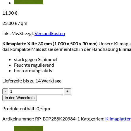
11,90
€
23,80
€
/
qm
inkl. MwSt.
zzgl.
Versandkosten
Klimaplatte Xlite 30 mm (1.000 x 500 x 30 mm)
Unsere Klimapla
das kompakte Maß ist sie sehr einfach in der Handhabung
Einma
stark gegen Schimmel
Feuchte regulierend
hoch atmungsaktiv
Lieferzeit:
bis zu 14 Werktage
Klimaplatte
Xlite
In den Warenkorb
30
(1000x500x30mm)
Produkt enthält: 0,5
qm
Menge
Artikelnummer:
RP_B0P288K20984-1
Kategorien:
Klimaplatte