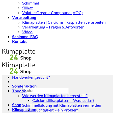
Schimmel
Silikat
Volatile Organic Compound (VOC)
Verarbeitung
Klimaplatten | Calciumsilikatplatten verarbeiten
Verarbeitung – Fragen & Antworten
Video
Schimmel FAQ
Kontakt
Handwerker gesucht?
Sonderaktion
Suchen
Theorie
nach:
Wie werden Klimaplatten hergestellt?
Calciumsilikatplatten – Was ist das?
Shop
Schimmelbildung mit Klimaplatten vermeiden
Klimaplatten
Feuchtigkeit – ein Problem