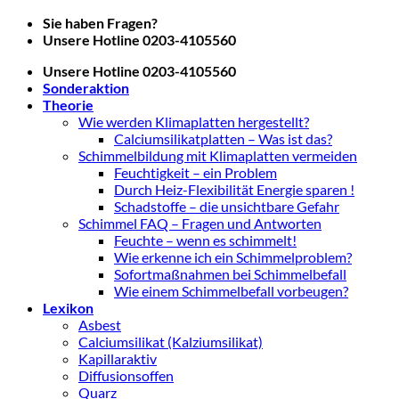
Zum
Sie haben Fragen?
Inhalt
Unsere Hotline 0203-4105560
springen
Unsere Hotline 0203-4105560
Sonderaktion
Theorie
Wie werden Klimaplatten hergestellt?
Calciumsilikatplatten – Was ist das?
Schimmelbildung mit Klimaplatten vermeiden
Feuchtigkeit – ein Problem
Durch Heiz-Flexibilität Energie sparen !
Schadstoffe – die unsichtbare Gefahr
Schimmel FAQ – Fragen und Antworten
Feuchte – wenn es schimmelt!
Wie erkenne ich ein Schimmelproblem?
Sofortmaßnahmen bei Schimmelbefall
Wie einem Schimmelbefall vorbeugen?
Lexikon
Asbest
Calciumsilikat (Kalziumsilikat)
Kapillaraktiv
Diffusionsoffen
Quarz