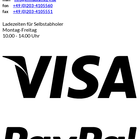
fon
+49 (0)203-4105560
fax
+49 (0)203-4105551
Ladezeiten für Selbstabholer
Montag-Freitag
10.00 - 14.00 Uhr
V
P