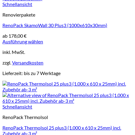
Schnellansicht
Renovierpakete
RenoPack SkamoWall 30 Plus3 (1000x610x30mm)
ab
178,00
€
Ausführung wählen
Dieses
inkl. MwSt.
Produkt
weist
zzgl.
Versandkosten
mehrere
Varianten
Lieferzeit:
bis zu 7 Werktage
auf.
Die
Optionen
können
auf
der
Schnellansicht
Produktseite
gewählt
RenoPack ThermoIsol
werden
RenoPack ThermoIsol 25 plus3 (1.000 x 610 x 25mm) incl.
Zubehör ab-3 m²