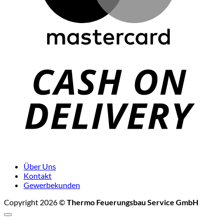
C
D
Über Uns
Kontakt
Gewerbekunden
Copyright 2026 ©
Thermo Feuerungsbau Service GmbH