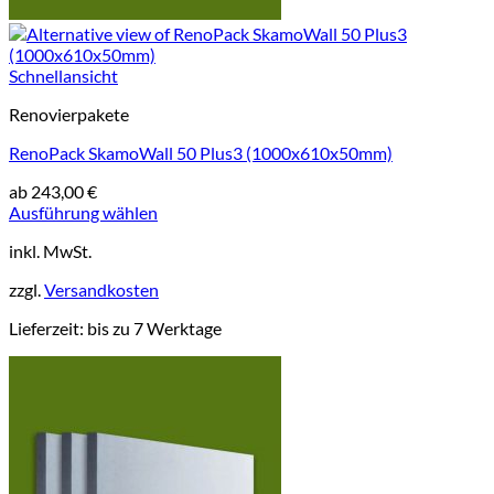
Schnellansicht
Renovierpakete
RenoPack SkamoWall 50 Plus3 (1000x610x50mm)
ab
243,00
€
Ausführung wählen
Dieses
inkl. MwSt.
Produkt
weist
zzgl.
Versandkosten
mehrere
Varianten
Lieferzeit:
bis zu 7 Werktage
auf.
Die
Optionen
können
auf
der
Produktseite
gewählt