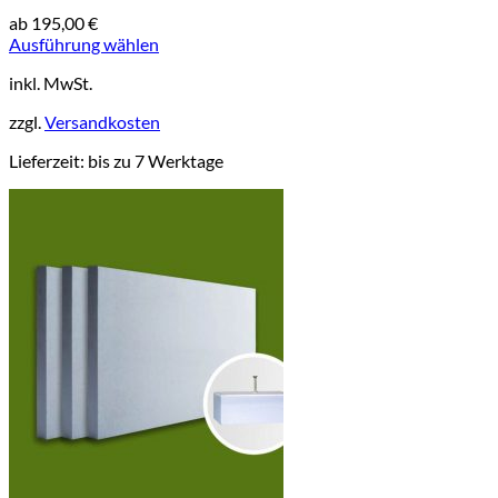
ab
195,00
€
Ausführung wählen
Dieses
inkl. MwSt.
Produkt
weist
zzgl.
Versandkosten
mehrere
Varianten
Lieferzeit:
bis zu 7 Werktage
auf.
Die
Optionen
können
auf
der
Produktseite
gewählt
werden