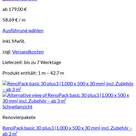
ab
179,00
€
58,69
€
/
m
Ausführung wählen
Dieses
inkl. MwSt.
Produkt
weist
zzgl.
Versandkosten
mehrere
Varianten
Lieferzeit:
bis zu 7 Werktage
auf.
Die
Produkt enthält: 1
m
– 42,7
m
Optionen
können
auf
der
Produktseite
gewählt
Schnellansicht
werden
Renovierpakete
RenoPack basic 30 plus3 (1.000 x 500 x 30 mm) incl. Zubehör –
ab 3 m²