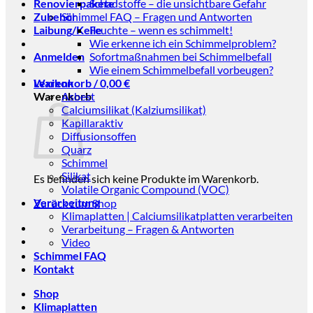
Renovierpakete
Schadstoffe – die unsichtbare Gefahr
Zubehör
Schimmel FAQ – Fragen und Antworten
Laibung/Keile
Feuchte – wenn es schimmelt!
Wie erkenne ich ein Schimmelproblem?
Anmelden
Sofortmaßnahmen bei Schimmelbefall
Wie einem Schimmelbefall vorbeugen?
Warenkorb /
Lexikon
0,00
€
Warenkorb
Asbest
Calciumsilikat (Kalziumsilikat)
Kapillaraktiv
Diffusionsoffen
Quarz
Schimmel
Silikat
Es befinden sich keine Produkte im Warenkorb.
Volatile Organic Compound (VOC)
Verarbeitung
Zurück zum Shop
Klimaplatten | Calciumsilikatplatten verarbeiten
Verarbeitung – Fragen & Antworten
Video
Schimmel FAQ
Kontakt
Shop
Klimaplatten