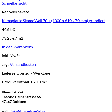
Schnellansicht
Renovierpakete
Klimaplatte SkamoWall 70 + (1000 x 610 x 70 mm) grundiert
44,68
€
73,25
€
/
m2
In den Warenkorb
inkl. MwSt.
zzgl.
Versandkosten
Lieferzeit:
bis zu 7 Werktage
Produkt enthält: 0,610
m2
Klimaplatte24
Theodor-Heuss-Strasse 66
47167 Duisburg
mail
info@klimaplatte24.de