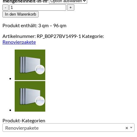
mengeneinheit-in-m²
RenoPack
basic
In den Warenkorb
30
plus2
Produkt enthält: 3
qm
– 96
qm
(1.000
x
Artikelnummer:
RP_B0P27BV1499-1
Kategorie:
500
Renovierpakete
x
30
mm)
incl.
Zubehör_ab
3
m²
Menge
Produkt-Kategorien
Renovierpakete
×