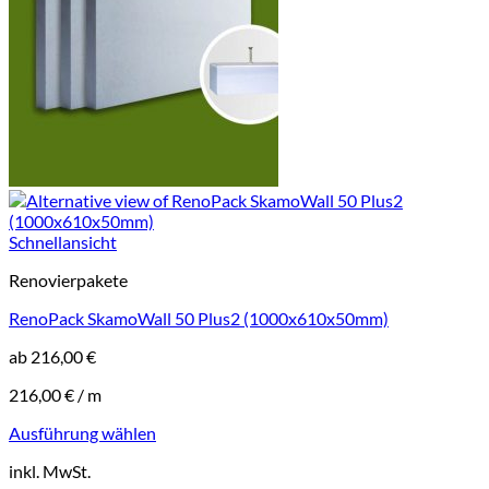
werden
Schnellansicht
Renovierpakete
RenoPack SkamoWall 50 Plus2 (1000x610x50mm)
ab
216,00
€
216,00
€
/
m
Ausführung wählen
Dieses
inkl. MwSt.
Produkt