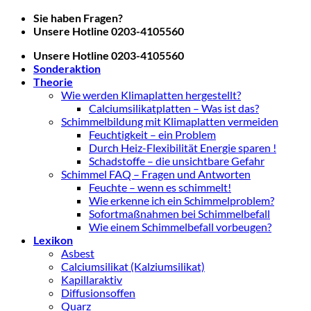
Zum
Sie haben Fragen?
Inhalt
Unsere Hotline 0203-4105560
springen
Unsere Hotline 0203-4105560
Sonderaktion
Theorie
Wie werden Klimaplatten hergestellt?
Calciumsilikatplatten – Was ist das?
Schimmelbildung mit Klimaplatten vermeiden
Feuchtigkeit – ein Problem
Durch Heiz-Flexibilität Energie sparen !
Schadstoffe – die unsichtbare Gefahr
Schimmel FAQ – Fragen und Antworten
Feuchte – wenn es schimmelt!
Wie erkenne ich ein Schimmelproblem?
Sofortmaßnahmen bei Schimmelbefall
Wie einem Schimmelbefall vorbeugen?
Lexikon
Asbest
Calciumsilikat (Kalziumsilikat)
Kapillaraktiv
Diffusionsoffen
Quarz