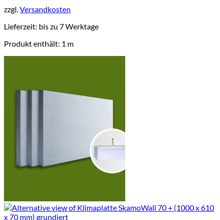
weist
zzgl.
Versandkosten
mehrere
Varianten
Lieferzeit:
bis zu 7 Werktage
auf.
Die
Produkt enthält: 1
m
Optionen
können
auf
der
Produktseite
gewählt
werden