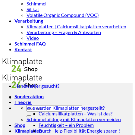
Schimmel
Silikat
Volatile Organic Compound (VOC)
Verarbeitung
Klimaplatten | Calciumsilikatplatten verarbeiten
Verarbeitung – Fragen & Antworten
Video
Schimmel FAQ
Kontakt
Handwerker gesucht?
Sonderaktion
Theorie
Suchen
Wie werden Klimaplatten hergestellt?
nach:
Calciumsilikatplatten – Was ist das?
Schimmelbildung mit Klimaplatten vermeiden
Shop
Feuchtigkeit – ein Problem
Klimaplatten
Durch Heiz-Flexibilität Energie sparen !