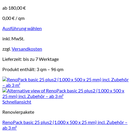
ab
180,00
€
0,00
€
/
qm
Ausführung wählen
Dieses
inkl. MwSt.
Produkt
weist
zzgl.
Versandkosten
mehrere
Varianten
Lieferzeit:
bis zu 7 Werktage
auf.
Die
Produkt enthält: 3
qm
– 96
qm
Optionen
können
auf
der
Produktseite
gewählt
Schnellansicht
werden
Renovierpakete
RenoPack basic 25 plus2 (1.000 x 500 x 25 mm) incl. Zubehör –
ab 3 m²