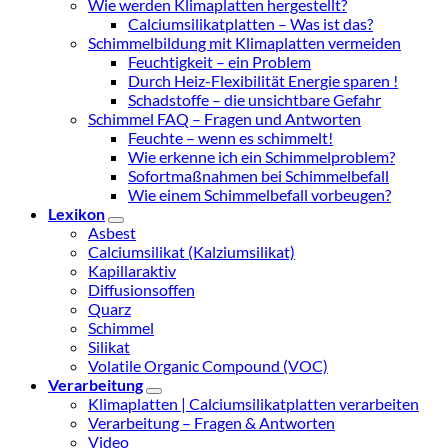
Wie werden Klimaplatten hergestellt?
Calciumsilikatplatten – Was ist das?
Schimmelbildung mit Klimaplatten vermeiden
Feuchtigkeit – ein Problem
Durch Heiz-Flexibilität Energie sparen !
Schadstoffe – die unsichtbare Gefahr
Schimmel FAQ – Fragen und Antworten
Feuchte – wenn es schimmelt!
Wie erkenne ich ein Schimmelproblem?
Sofortmaßnahmen bei Schimmelbefall
Wie einem Schimmelbefall vorbeugen?
Lexikon
Asbest
Calciumsilikat (Kalziumsilikat)
Kapillaraktiv
Diffusionsoffen
Quarz
Schimmel
Silikat
Volatile Organic Compound (VOC)
Verarbeitung
Klimaplatten | Calciumsilikatplatten verarbeiten
Verarbeitung – Fragen & Antworten
Video