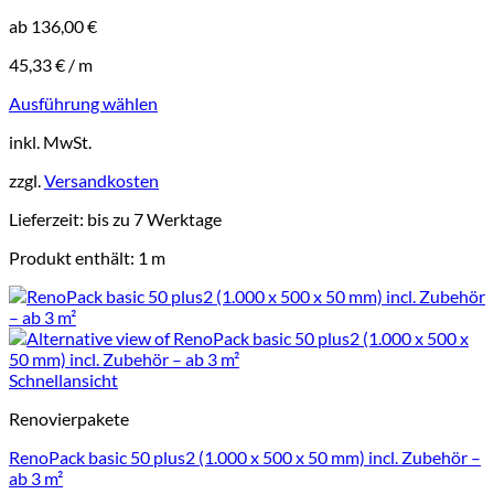
ab
136,00
€
45,33
€
/
m
Ausführung wählen
Dieses
inkl. MwSt.
Produkt
weist
zzgl.
Versandkosten
mehrere
Varianten
Lieferzeit:
bis zu 7 Werktage
auf.
Die
Produkt enthält: 1
m
Optionen
können
auf
der
Produktseite
gewählt
Schnellansicht
werden
Renovierpakete
RenoPack basic 50 plus2 (1.000 x 500 x 50 mm) incl. Zubehör –
ab 3 m²