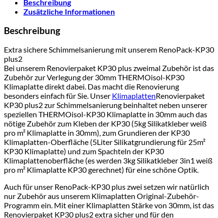
Beschreibung
Zusätzliche Informationen
Beschreibung
Extra sichere Schimmelsanierung mit unserem RenoPack-KP30
plus2
Bei unserem Renovierpaket KP30 plus zweimal Zubehör ist das
Zubehör zur Verlegung der 30mm THERMOisol-KP30
Klimaplatte direkt dabei. Das macht die Renovierung
besonders einfach für Sie. Unser
Klimaplatten
Renovierpaket
KP30 plus2 zur Schimmelsanierung beinhaltet neben unserer
speziellen THERMOisol-KP30 Klimaplatte in 30mm auch das
nötige Zubehör zum Kleben der KP30 (5kg Silikatkleber weiß
pro m² Klimaplatte in 30mm), zum Grundieren der KP30
Klimaplatten-Oberfläche (5Liter Silikatgrundierung für 25m²
KP30 Klimaplatte) und zum Spachteln der KP30
Klimaplattenoberfläche (es werden 3kg Silikatkleber 3in1 weiß
pro m² Klimaplatte KP30 gerechnet) für eine schöne Optik.
Auch für unser RenoPack-KP30 plus zwei setzen wir natürlich
nur Zubehör aus unserem Klimaplatten Original-Zubehör-
Programm ein. Mit einer Klimaplatten Stärke von 30mm, ist das
Renovierpaket KP30 plus2 extra sicher und für den