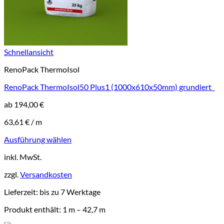
Schnellansicht
RenoPack ThermoIsol
RenoPack ThermoIsol50 Plus1 (1000x610x50mm) grundiert_
ab
194,00
€
63,61
€
/
m
Ausführung wählen
Dieses
inkl. MwSt.
Produkt
weist
zzgl.
Versandkosten
mehrere
Varianten
Lieferzeit:
bis zu 7 Werktage
auf.
Die
Produkt enthält: 1
m
– 42,7
m
Optionen