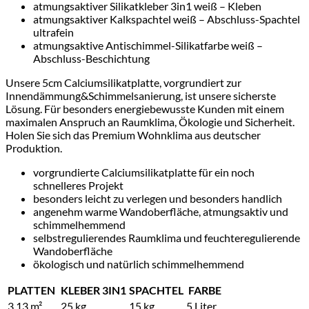
atmungsaktiver Silikatkleber 3in1 weiß – Kleben
atmungsaktiver Kalkspachtel weiß – Abschluss-Spachtel
ultrafein
atmungsaktive Antischimmel-Silikatfarbe weiß –
Abschluss-Beschichtung
Unsere 5cm Calciumsilikatplatte, vorgrundiert zur
Innendämmung&Schimmelsanierung, ist unsere sicherste
Lösung. Für besonders energiebewusste Kunden mit einem
maximalen Anspruch an Raumklima, Ökologie und Sicherheit.
Holen Sie sich das Premium Wohnklima aus deutscher
Produktion.
vorgrundierte Calciumsilikatplatte für ein noch
schnelleres Projekt
besonders leicht zu verlegen und besonders handlich
angenehm warme Wandoberfläche, atmungsaktiv und
schimmelhemmend
selbstregulierendes Raumklima und feuchteregulierende
Wandoberfläche
ökologisch und natürlich schimmelhemmend
PLATTEN
KLEBER 3IN1
SPACHTEL
FARBE
3,13 m²
25 kg
15 kg
5 Liter