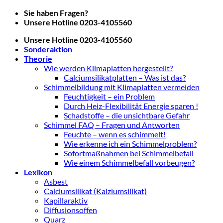
Zum
Sie haben Fragen?
Inhalt
Unsere Hotline 0203-4105560
springen
Unsere Hotline 0203-4105560
Sonderaktion
Theorie
Wie werden Klimaplatten hergestellt?
Calciumsilikatplatten – Was ist das?
Schimmelbildung mit Klimaplatten vermeiden
Feuchtigkeit – ein Problem
Durch Heiz-Flexibilität Energie sparen !
Schadstoffe – die unsichtbare Gefahr
Schimmel FAQ – Fragen und Antworten
Feuchte – wenn es schimmelt!
Wie erkenne ich ein Schimmelproblem?
Sofortmaßnahmen bei Schimmelbefall
Wie einem Schimmelbefall vorbeugen?
Lexikon
Asbest
Calciumsilikat (Kalziumsilikat)
Kapillaraktiv
Diffusionsoffen
Quarz