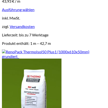
43,93
€
/
m
Ausführung wählen
Dieses
inkl. MwSt.
Produkt
weist
zzgl.
Versandkosten
mehrere
Varianten
Lieferzeit:
bis zu 7 Werktage
auf.
Die
Produkt enthält: 1
m
– 42,7
m
Optionen
können
auf
der
Produktseite
gewählt
werden