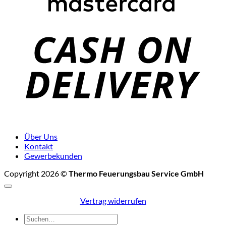
C
D
Über Uns
Kontakt
Gewerbekunden
Copyright 2026 ©
Thermo Feuerungsbau Service GmbH
Vertrag widerrufen
Suchen