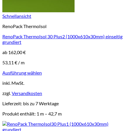
Schnellansicht
RenoPack ThermoIsol
RenoPack ThermoIsol 30 Plus2 (1000x610x30mm) einseitig
grundiert
ab
162,00
€
53,11
€
/
m
Ausführung wählen
Dieses
inkl. MwSt.
Produkt
weist
zzgl.
Versandkosten
mehrere
Varianten
Lieferzeit:
bis zu 7 Werktage
auf.
Die
Produkt enthält: 1
m
– 42,7
m
Optionen
können
auf