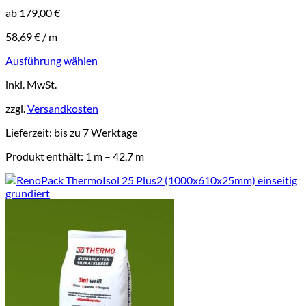
ab
179,00
€
58,69
€
/
m
Ausführung wählen
Dieses
inkl. MwSt.
Produkt
weist
zzgl.
Versandkosten
mehrere
Varianten
Lieferzeit:
bis zu 7 Werktage
auf.
Die
Produkt enthält: 1
m
– 42,7
m
Optionen
können
auf
der
Produktseite
gewählt
werden