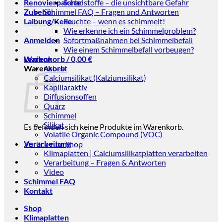
Renovierpakete
Schadstoffe – die unsichtbare Gefahr
Zubehör
Schimmel FAQ – Fragen und Antworten
Laibung/Keile
Feuchte – wenn es schimmelt!
Wie erkenne ich ein Schimmelproblem?
Anmelden
Sofortmaßnahmen bei Schimmelbefall
Wie einem Schimmelbefall vorbeugen?
Warenkorb /
Lexikon
0,00
€
Warenkorb
Asbest
Calciumsilikat (Kalziumsilikat)
Kapillaraktiv
Diffusionsoffen
Quarz
Schimmel
Silikat
Es befinden sich keine Produkte im Warenkorb.
Volatile Organic Compound (VOC)
Verarbeitung
Zurück zum Shop
Klimaplatten | Calciumsilikatplatten verarbeiten
Verarbeitung – Fragen & Antworten
Video
Schimmel FAQ
Kontakt
Shop
Klimaplatten