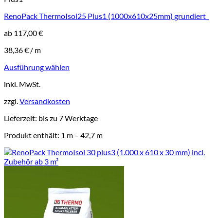
RenoPack ThermoIsol25 Plus1 (1000x610x25mm) grundiert_
ab
117,00
€
38,36
€
/
m
Ausführung wählen
Dieses
inkl. MwSt.
Produkt
weist
zzgl.
Versandkosten
mehrere
Varianten
Lieferzeit:
bis zu 7 Werktage
auf.
Die
Produkt enthält: 1
m
– 42,7
m
Optionen
können
auf
der
Produktseite
gewählt
werden