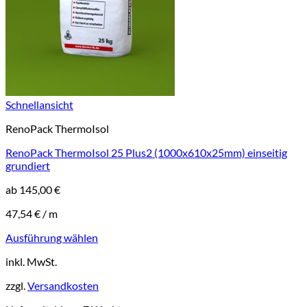
Schnellansicht
RenoPack ThermoIsol
RenoPack ThermoIsol 25 Plus2 (1000x610x25mm) einseitig
grundiert
ab
145,00
€
47,54
€
/
m
Ausführung wählen
Dieses
inkl. MwSt.
Produkt
weist
zzgl.
Versandkosten
mehrere
Varianten