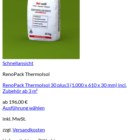
Schnellansicht
RenoPack ThermoIsol
RenoPack ThermoIsol 30 plus3 (1.000 x 610 x 30 mm) incl.
Zubehör ab 3 m²
ab
196,00
€
Ausführung wählen
Dieses
inkl. MwSt.
Produkt
weist
zzgl.
Versandkosten
mehrere
Varianten