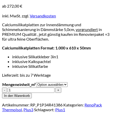
ab
272,00
€
inkl. MwSt.
zzgl.
Versandkosten
Calciumsilikatplatten zur Innendämmung und
Schimmelsanierung in Dämmstärke 5,0cm,
vorgrundiert
in
PREMIUM Qualität , jetzt günstig kaufen im Renovierpaket +3
für ultra feine Oberflächen.
Calciumsilikatplatten Format: 1.000 x 610 x 50mm
inklusive Silikatkleber 3in1
inklusive Kalkspachtel
inklusive Silikatfarbe
Lieferzeit:
bis zu 7 Werktage
Mengeneinheit_m²
RenoPack
ThermoIsol
In den Warenkorb
50
plus3
Artikelnummer:
RP_P1P34R41386
Kategorien:
RenoPack
(1.000
ThermoIsol
,
Plus3
Schlagwort:
Plus1