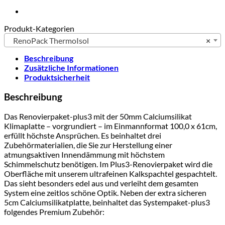
x
610
x
Produkt-Kategorien
50
mm)
RenoPack ThermoIsol
×
incl.
Zubehör
Beschreibung
ab
Zusätzliche Informationen
3
Produktsicherheit
m²
Beschreibung
Menge
Das Renovierpaket-plus3 mit der 50mm Calciumsilikat
Klimaplatte – vorgrundiert – im Einmannformat 100,0 x 61cm,
erfüllt höchste Ansprüchen. Es beinhaltet drei
Zubehörmaterialien, die Sie zur Herstellung einer
atmungsaktiven Innendämmung mit höchstem
Schimmelschutz benötigen. Im Plus3-Renovierpaket wird die
Oberfläche mit unserem ultrafeinen Kalkspachtel gespachtelt.
Das sieht besonders edel aus und verleiht dem gesamten
System eine zeitlos schöne Optik. Neben der extra sicheren
5cm Calciumsilikatplatte, beinhaltet das Systempaket-plus3
folgendes Premium Zubehör: