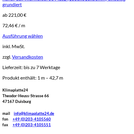
grundiert
ab
221,00
€
72,46
€
/
m
Ausführung wählen
Dieses
inkl. MwSt.
Produkt
weist
zzgl.
Versandkosten
mehrere
Varianten
Lieferzeit:
bis zu 7 Werktage
auf.
Die
Produkt enthält: 1
m
– 42,7
m
Optionen
können
Klimaplatte24
auf
Theodor-Heuss-Strasse 66
der
47167 Duisburg
Produktseite
gewählt
mail
info@klimaplatte24.de
werden
fon
+49 (0)203-4105560
fax
+49 (0)203-4105551