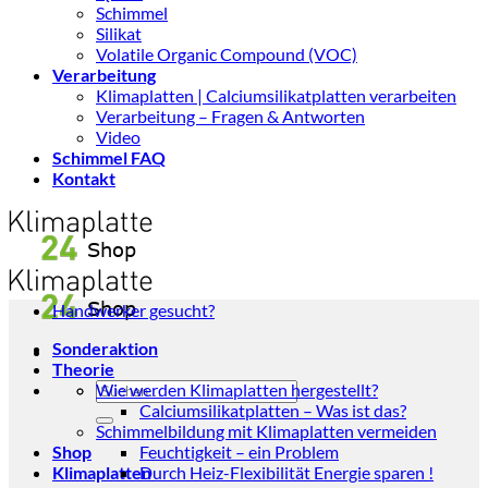
Schimmel
Silikat
Volatile Organic Compound (VOC)
Verarbeitung
Klimaplatten | Calciumsilikatplatten verarbeiten
Verarbeitung – Fragen & Antworten
Video
Schimmel FAQ
Kontakt
Handwerker gesucht?
Sonderaktion
Theorie
Suchen
Wie werden Klimaplatten hergestellt?
nach:
Calciumsilikatplatten – Was ist das?
Schimmelbildung mit Klimaplatten vermeiden
Shop
Feuchtigkeit – ein Problem
Klimaplatten
Durch Heiz-Flexibilität Energie sparen !