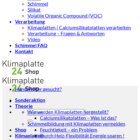
Schimmel
Silikat
Volatile Organic Compound (VOC)
Verarbeitung
Klimaplatten | Calciumsilikatplatten verarbeiten
Verarbeitung – Fragen & Antworten
Video
Schimmel FAQ
Kontakt
Handwerker gesucht?
Sonderaktion
Theorie
Suchen
Wie werden Klimaplatten hergestellt?
nach:
Calciumsilikatplatten – Was ist das?
Schimmelbildung mit Klimaplatten vermeiden
Shop
Feuchtigkeit – ein Problem
Klimaplatten
Durch Heiz-Flexibilität Energie sparen !