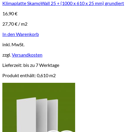
Klimaplatte SkamoWall 25 + (1000 x 610 x 25 mm) grundiert
16,90
€
27,70
€
/
m2
In den Warenkorb
inkl. MwSt.
zzgl.
Versandkosten
Lieferzeit:
bis zu 7 Werktage
Produkt enthält: 0,610
m2