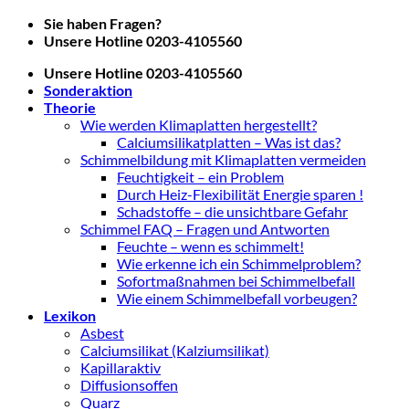
Zum
Sie haben Fragen?
Inhalt
Unsere Hotline 0203-4105560
springen
Unsere Hotline 0203-4105560
Sonderaktion
Theorie
Wie werden Klimaplatten hergestellt?
Calciumsilikatplatten – Was ist das?
Schimmelbildung mit Klimaplatten vermeiden
Feuchtigkeit – ein Problem
Durch Heiz-Flexibilität Energie sparen !
Schadstoffe – die unsichtbare Gefahr
Schimmel FAQ – Fragen und Antworten
Feuchte – wenn es schimmelt!
Wie erkenne ich ein Schimmelproblem?
Sofortmaßnahmen bei Schimmelbefall
Wie einem Schimmelbefall vorbeugen?
Lexikon
Asbest
Calciumsilikat (Kalziumsilikat)
Kapillaraktiv
Diffusionsoffen
Quarz