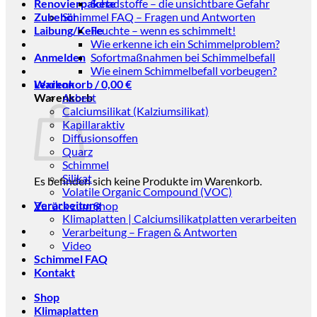
Renovierpakete
Schadstoffe – die unsichtbare Gefahr
Zubehör
Schimmel FAQ – Fragen und Antworten
Laibung/Keile
Feuchte – wenn es schimmelt!
Wie erkenne ich ein Schimmelproblem?
Anmelden
Sofortmaßnahmen bei Schimmelbefall
Wie einem Schimmelbefall vorbeugen?
Warenkorb /
Lexikon
0,00
€
Warenkorb
Asbest
Calciumsilikat (Kalziumsilikat)
Kapillaraktiv
Diffusionsoffen
Quarz
Schimmel
Silikat
Es befinden sich keine Produkte im Warenkorb.
Volatile Organic Compound (VOC)
Verarbeitung
Zurück zum Shop
Klimaplatten | Calciumsilikatplatten verarbeiten
Verarbeitung – Fragen & Antworten
Video
Schimmel FAQ
Kontakt
Shop
Klimaplatten