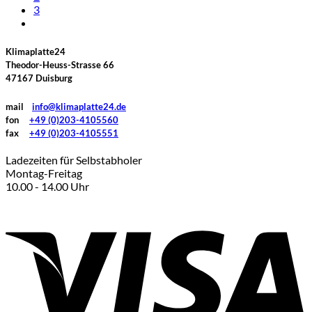
3
Klimaplatte24
Theodor-Heuss-Strasse 66
47167 Duisburg
mail
info@klimaplatte24.de
fon
+49 (0)203-4105560
fax
+49 (0)203-4105551
Ladezeiten für Selbstabholer
Montag-Freitag
10.00 - 14.00 Uhr
V