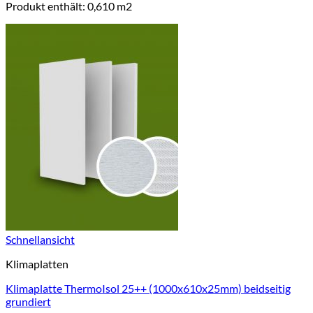
Produkt enthält: 0,610
m2
Schnellansicht
Klimaplatten
Klimaplatte ThermoIsol 25++ (1000x610x25mm) beidseitig
grundiert