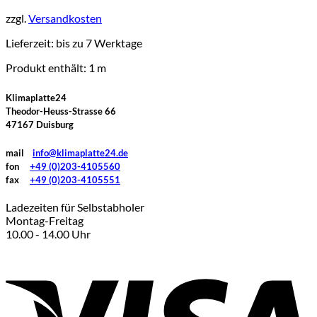
weist
zzgl.
Versandkosten
mehrere
Varianten
Lieferzeit:
bis zu 7 Werktage
auf.
Die
Produkt enthält: 1
m
Optionen
können
Klimaplatte24
auf
Theodor-Heuss-Strasse 66
der
47167 Duisburg
Produktseite
gewählt
mail
info@klimaplatte24.de
werden
fon
+49 (0)203-4105560
fax
+49 (0)203-4105551
Ladezeiten für Selbstabholer
Montag-Freitag
10.00 - 14.00 Uhr
V