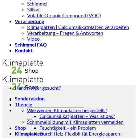
Schimmel
Silikat
Volatile Organic Compound (VOC)
Verarbeitung
Klimaplatten | Calciumsilikatplatten verarbeiten
Verarbeitung – Fragen & Antworten
Video
Schimmel FAQ
Kontakt
Handwerker gesucht?
Sonderaktion
Theorie
Suchen
Wie werden Klimaplatten hergestellt?
nach:
Calciumsilikatplatten – Was ist das?
Schimmelbildung mit Klimaplatten vermeiden
Shop
Feuchtigkeit – ein Problem
Klimaplatten
Durch Heiz-Flexibilität Energie sparen !