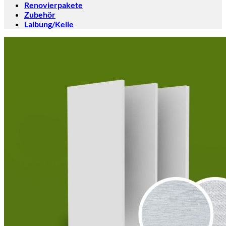
Renovierpakete
Zubehör
Laibung/Keile