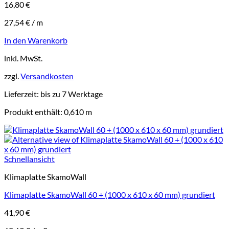
16,80
€
27,54
€
/
m
In den Warenkorb
inkl. MwSt.
zzgl.
Versandkosten
Lieferzeit:
bis zu 7 Werktage
Produkt enthält: 0,610
m
Schnellansicht
Klimaplatte SkamoWall
Klimaplatte SkamoWall 60 + (1000 x 610 x 60 mm) grundiert
41,90
€