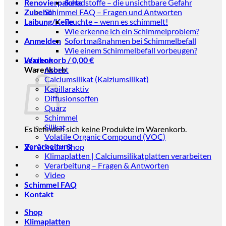
Renovierpakete
Schadstoffe – die unsichtbare Gefahr
Zubehör
Schimmel FAQ – Fragen und Antworten
Laibung/Keile
Feuchte – wenn es schimmelt!
Wie erkenne ich ein Schimmelproblem?
Anmelden
Sofortmaßnahmen bei Schimmelbefall
Wie einem Schimmelbefall vorbeugen?
Warenkorb /
Lexikon
0,00
€
Warenkorb
Asbest
Calciumsilikat (Kalziumsilikat)
Kapillaraktiv
Diffusionsoffen
Quarz
Schimmel
Silikat
Es befinden sich keine Produkte im Warenkorb.
Volatile Organic Compound (VOC)
Verarbeitung
Zurück zum Shop
Klimaplatten | Calciumsilikatplatten verarbeiten
Verarbeitung – Fragen & Antworten
Video
Schimmel FAQ
Kontakt
Shop
Klimaplatten