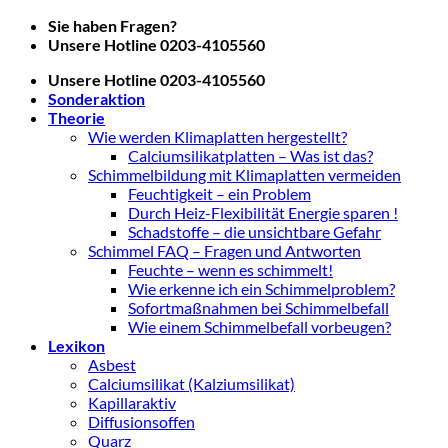
Zum
Sie haben Fragen?
Inhalt
Unsere Hotline 0203-4105560
springen
Unsere Hotline 0203-4105560
Sonderaktion
Theorie
Wie werden Klimaplatten hergestellt?
Calciumsilikatplatten – Was ist das?
Schimmelbildung mit Klimaplatten vermeiden
Feuchtigkeit – ein Problem
Durch Heiz-Flexibilität Energie sparen !
Schadstoffe – die unsichtbare Gefahr
Schimmel FAQ – Fragen und Antworten
Feuchte – wenn es schimmelt!
Wie erkenne ich ein Schimmelproblem?
Sofortmaßnahmen bei Schimmelbefall
Wie einem Schimmelbefall vorbeugen?
Lexikon
Asbest
Calciumsilikat (Kalziumsilikat)
Kapillaraktiv
Diffusionsoffen
Quarz