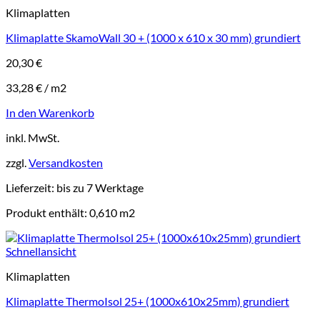
Klimaplatten
Klimaplatte SkamoWall 30 + (1000 x 610 x 30 mm) grundiert
20,30
€
33,28
€
/
m2
In den Warenkorb
inkl. MwSt.
zzgl.
Versandkosten
Lieferzeit:
bis zu 7 Werktage
Produkt enthält: 0,610
m2
Schnellansicht
Klimaplatten
Klimaplatte ThermoIsol 25+ (1000x610x25mm) grundiert