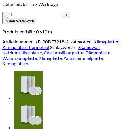
Lieferzeit:
bis zu 7 Werktage
Klimaplatte
ThermoIsol
In den Warenkorb
25++
(1000x610x25mm)
Produkt enthält: 0,610
m
beidseitig
grundiert
Artikelnummer:
KP_P0DF7218-2
Kategorien:
Klimaplatten
,
Menge
Klimaplatte ThermoIsol
Schlagwörter:
Skamowall
,
Kalziumsilikatplatte
,
Calciumsilikatplatte
,
Dämmplatte
,
Wohnraumplatte
,
Klimaplatte
,
Antischimmelplatte
,
Klimaplatten