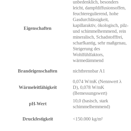
unbedenklich, besonders
leicht, dampfdiffusionsoffen,
feuchteregulierend, hohe
Gasdurchlässigkeit,
kapillaraktiv, ökologisch, pilz-
Eigenschaften
und schimmelhemmend, rein
mineralisch, Schadstofffrei,
scharfkantig, sehr maßgenau,
Steigerung des
Wohlfühlfaktors,
wärmedämmend
Brandeigenschaften
nichtbrennbar A1
0,074 W/mK (Nennwert λ
Wärmeleitfähigkeit
D), 0,078 W/mK
(Bemessungswert)
10,0 (basisch, stark
pH-Wert
schimmelhemmend)
Druckfestigkeit
<150.000 kg/m²