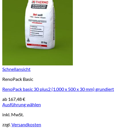
Schnellansicht
RenoPack Basic
RenoPack basic 30 plus2 (1.000 x 500 x 30 mm) grundiert
ab
167,48
€
Ausführung wählen
Dieses
inkl. MwSt.
Produkt
weist
zzgl.
Versandkosten
mehrere