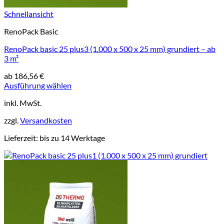
Schnellansicht
RenoPack Basic
RenoPack basic 25 plus3 (1.000 x 500 x 25 mm) grundiert – ab
3 m²
ab
186,56
€
Ausführung wählen
Dieses
inkl. MwSt.
Produkt
weist
zzgl.
Versandkosten
mehrere
Varianten
Lieferzeit:
bis zu 14 Werktage
auf.
Die
Optionen
können
auf
der
Produktseite
gewählt
werden