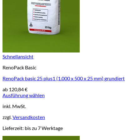
Schnellansicht
RenoPack Basic
RenoPack basic 25 plus1 (1.000 x 500 x 25 mm) grundiert
ab
120,84
€
Ausführung wählen
Dieses
inkl. MwSt.
Produkt
weist
zzgl.
Versandkosten
mehrere
Varianten
Lieferzeit:
bis zu 7 Werktage
auf.
Die