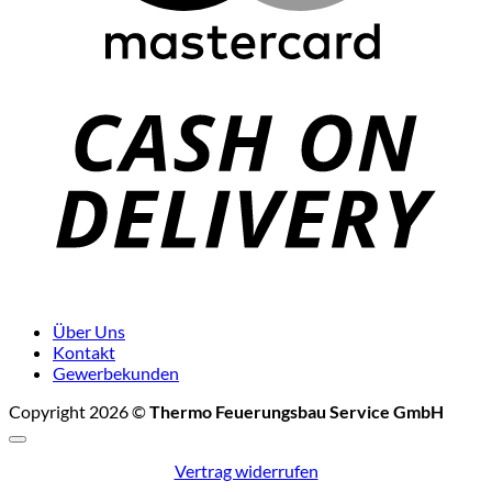
C
D
Über Uns
Kontakt
Gewerbekunden
Copyright 2026 ©
Thermo Feuerungsbau Service GmbH
Vertrag widerrufen