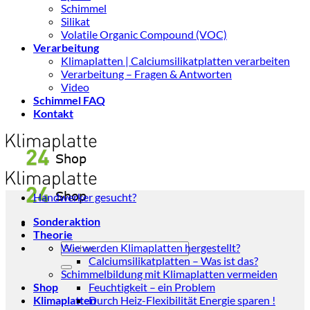
Schimmel
Silikat
Volatile Organic Compound (VOC)
Verarbeitung
Klimaplatten | Calciumsilikatplatten verarbeiten
Verarbeitung – Fragen & Antworten
Video
Schimmel FAQ
Kontakt
Handwerker gesucht?
Sonderaktion
Theorie
Suchen
Wie werden Klimaplatten hergestellt?
nach:
Calciumsilikatplatten – Was ist das?
Schimmelbildung mit Klimaplatten vermeiden
Shop
Feuchtigkeit – ein Problem
Klimaplatten
Durch Heiz-Flexibilität Energie sparen !