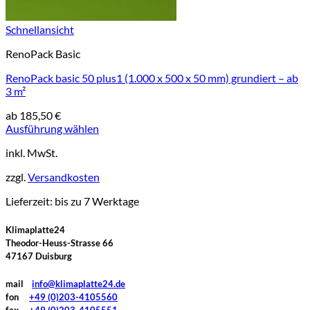
Schnellansicht
RenoPack Basic
RenoPack basic 50 plus1 (1.000 x 500 x 50 mm) grundiert – ab
3 m²
ab
185,50
€
Ausführung wählen
Dieses
inkl. MwSt.
Produkt
weist
zzgl.
Versandkosten
mehrere
Varianten
Lieferzeit:
bis zu 7 Werktage
auf.
Die
Klimaplatte24
Optionen
Theodor-Heuss-Strasse 66
können
47167 Duisburg
auf
der
mail
info@klimaplatte24.de
Produktseite
fon
+49 (0)203-4105560
gewählt