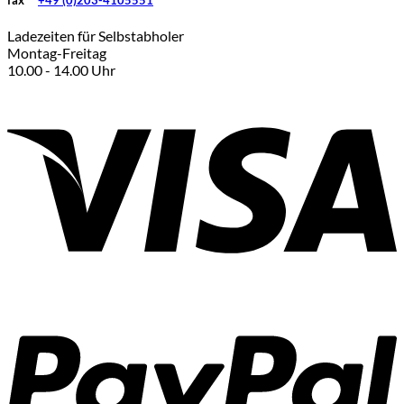
fax
+49 (0)203-4105551
werden
Ladezeiten für Selbstabholer
Montag-Freitag
10.00 - 14.00 Uhr
V
P