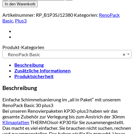
basic
In den Warenkorb
30
plus3
Artikelnummer:
RP_B1P3SJ12380
Kategorien:
RenoPack
(1.000
Basic
,
Plus3
x
500
x
30
Produkt-Kategorien
mm)
grundiert
RenoPack Basic
×
–
ab
Beschreibung
3
Zusätzliche Informationen
m²
Produktsicherheit
Menge
Beschreibung
Einfache Schimmelsanierung im „all in Paket“ mit unserem
RenoPack Basic 30 plus3
Bei unseren Renovierpaketen KP30-plus3 haben wir das
gesamte Zubehör zur Verlegung bis zum Anstrich der 30mm
Klimaplatten
THERMOisol-KP30 für Sie zusammengestellt.
Das macht es viel einfacher. Sie brauchen nicht suchen, rechnen
und zusammenstellen. Das haben wir für Sie gemacht. Unser