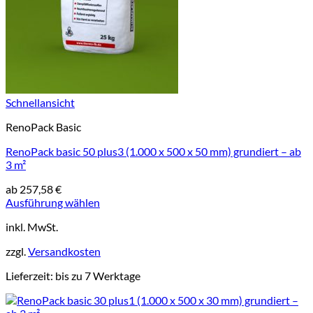
Schnellansicht
RenoPack Basic
RenoPack basic 50 plus3 (1.000 x 500 x 50 mm) grundiert – ab
3 m²
ab
257,58
€
Ausführung wählen
Dieses
inkl. MwSt.
Produkt
weist
zzgl.
Versandkosten
mehrere
Varianten
Lieferzeit:
bis zu 7 Werktage
auf.
Die
Optionen