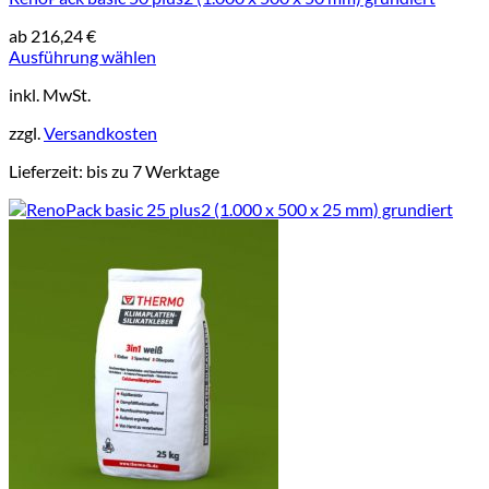
ab
216,24
€
Ausführung wählen
Dieses
inkl. MwSt.
Produkt
weist
zzgl.
Versandkosten
mehrere
Varianten
Lieferzeit:
bis zu 7 Werktage
auf.
Die
Optionen
können
auf
der
Produktseite
gewählt
werden