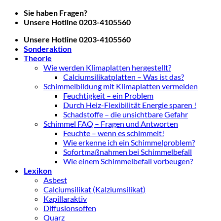
Zum
Sie haben Fragen?
Inhalt
Unsere Hotline 0203-4105560
springen
Unsere Hotline 0203-4105560
Sonderaktion
Theorie
Wie werden Klimaplatten hergestellt?
Calciumsilikatplatten – Was ist das?
Schimmelbildung mit Klimaplatten vermeiden
Feuchtigkeit – ein Problem
Durch Heiz-Flexibilität Energie sparen !
Schadstoffe – die unsichtbare Gefahr
Schimmel FAQ – Fragen und Antworten
Feuchte – wenn es schimmelt!
Wie erkenne ich ein Schimmelproblem?
Sofortmaßnahmen bei Schimmelbefall
Wie einem Schimmelbefall vorbeugen?
Lexikon
Asbest
Calciumsilikat (Kalziumsilikat)
Kapillaraktiv
Diffusionsoffen
Quarz