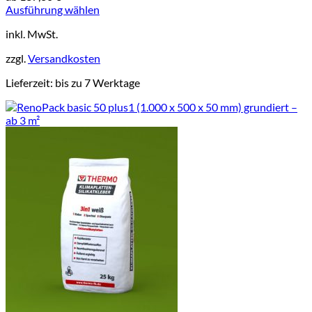
Ausführung wählen
Dieses
inkl. MwSt.
Produkt
weist
zzgl.
Versandkosten
mehrere
Varianten
Lieferzeit:
bis zu 7 Werktage
auf.
Die
Optionen
können
auf
der
Produktseite
gewählt
werden