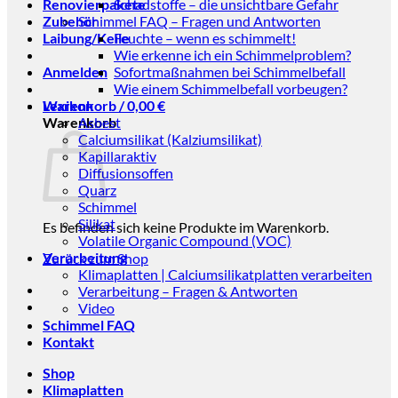
Renovierpakete
Schadstoffe – die unsichtbare Gefahr
Zubehör
Schimmel FAQ – Fragen und Antworten
Laibung/Keile
Feuchte – wenn es schimmelt!
Wie erkenne ich ein Schimmelproblem?
Anmelden
Sofortmaßnahmen bei Schimmelbefall
Wie einem Schimmelbefall vorbeugen?
Warenkorb /
Lexikon
0,00
€
Warenkorb
Asbest
Calciumsilikat (Kalziumsilikat)
Kapillaraktiv
Diffusionsoffen
Quarz
Schimmel
Silikat
Es befinden sich keine Produkte im Warenkorb.
Volatile Organic Compound (VOC)
Verarbeitung
Zurück zum Shop
Klimaplatten | Calciumsilikatplatten verarbeiten
Verarbeitung – Fragen & Antworten
Video
Schimmel FAQ
Kontakt
Shop
Klimaplatten