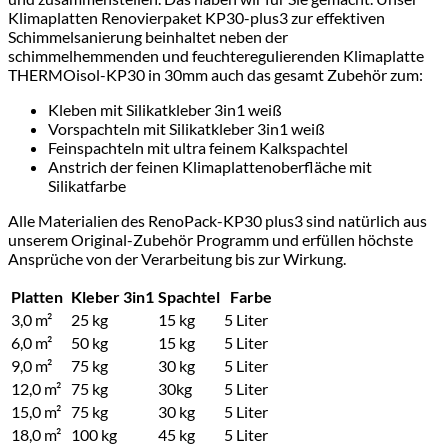
Klimaplatten Renovierpaket KP30-plus3 zur effektiven
Schimmelsanierung beinhaltet neben der
schimmelhemmenden und feuchteregulierenden Klimaplatte
THERMOisol-KP30 in 30mm auch das gesamt Zubehör zum:
Kleben mit Silikatkleber 3in1 weiß
Vorspachteln mit Silikatkleber 3in1 weiß
Feinspachteln mit ultra feinem Kalkspachtel
Anstrich der feinen Klimaplattenoberfläche mit
Silikatfarbe
Alle Materialien des RenoPack-KP30 plus3 sind natürlich aus
unserem Original-Zubehör Programm und erfüllen höchste
Ansprüche von der Verarbeitung bis zur Wirkung.
Platten
Kleber 3in1
Spachtel
Farbe
3,0 m²
25 kg
15 kg
5 Liter
6,0 m²
50 kg
15 kg
5 Liter
9,0 m²
75 kg
30 kg
5 Liter
12,0 m²
75 kg
30kg
5 Liter
15,0 m²
75 kg
30 kg
5 Liter
18,0 m²
100 kg
45 kg
5 Liter