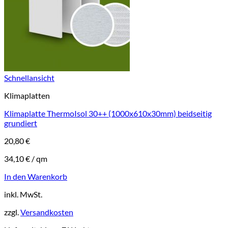
Schnellansicht
Klimaplatten
Klimaplatte ThermoIsol 30++ (1000x610x30mm) beidseitig
grundiert
20,80
€
34,10
€
/
qm
In den Warenkorb
inkl. MwSt.
zzgl.
Versandkosten