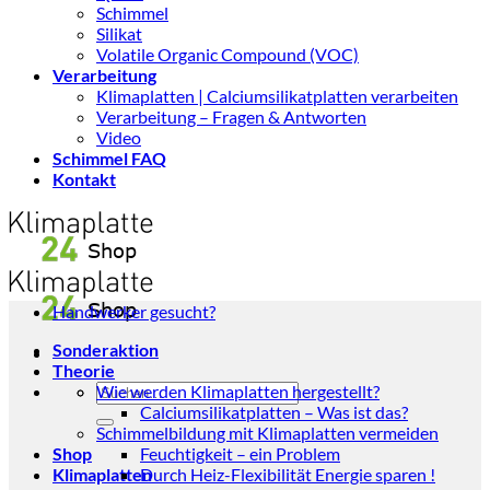
Schimmel
Silikat
Volatile Organic Compound (VOC)
Verarbeitung
Klimaplatten | Calciumsilikatplatten verarbeiten
Verarbeitung – Fragen & Antworten
Video
Schimmel FAQ
Kontakt
Handwerker gesucht?
Sonderaktion
Theorie
Suchen
Wie werden Klimaplatten hergestellt?
nach:
Calciumsilikatplatten – Was ist das?
Schimmelbildung mit Klimaplatten vermeiden
Shop
Feuchtigkeit – ein Problem
Klimaplatten
Durch Heiz-Flexibilität Energie sparen !