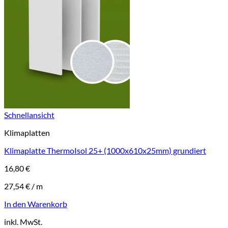
Schnellansicht
Klimaplatten
Klimaplatte ThermoIsol 25+ (1000x610x25mm) grundiert
16,80
€
27,54
€
/
m
In den Warenkorb
inkl. MwSt.