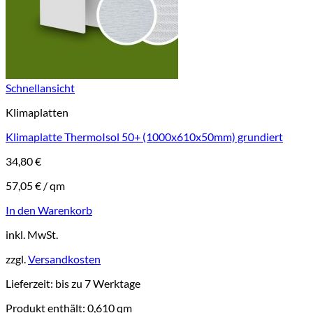
Schnellansicht
Klimaplatten
Klimaplatte ThermoIsol 50+ (1000x610x50mm) grundiert
34,80
€
57,05
€
/
qm
In den Warenkorb
inkl. MwSt.
zzgl.
Versandkosten
Lieferzeit:
bis zu 7 Werktage
Produkt enthält: 0,610
qm