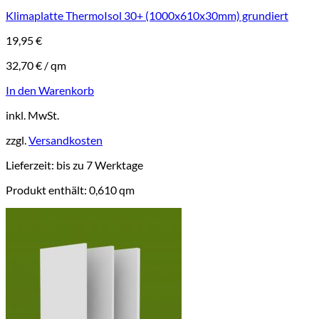
Klimaplatte ThermoIsol 30+ (1000x610x30mm) grundiert
19,95
€
32,70
€
/
qm
In den Warenkorb
inkl. MwSt.
zzgl.
Versandkosten
Lieferzeit:
bis zu 7 Werktage
Produkt enthält: 0,610
qm