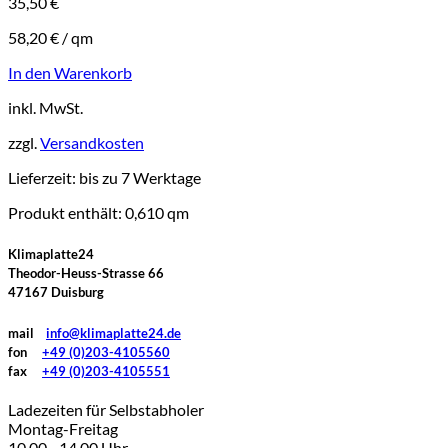
35,50
€
58,20
€
/
qm
In den Warenkorb
inkl. MwSt.
zzgl.
Versandkosten
Lieferzeit:
bis zu 7 Werktage
Produkt enthält: 0,610
qm
Klimaplatte24
Theodor-Heuss-Strasse 66
47167 Duisburg
mail
info@klimaplatte24.de
fon
+49 (0)203-4105560
fax
+49 (0)203-4105551
Ladezeiten für Selbstabholer
Montag-Freitag
10.00 - 14.00 Uhr