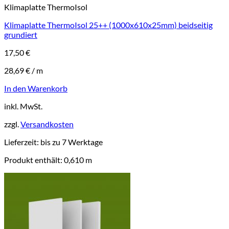
Klimaplatte ThermoIsol
Klimaplatte ThermoIsol 25++ (1000x610x25mm) beidseitig
grundiert
17,50
€
28,69
€
/
m
In den Warenkorb
inkl. MwSt.
zzgl.
Versandkosten
Lieferzeit:
bis zu 7 Werktage
Produkt enthält: 0,610
m