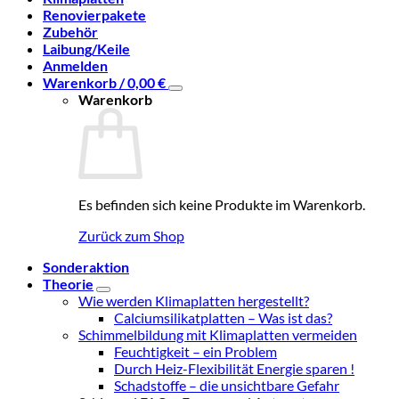
Renovierpakete
Zubehör
Laibung/Keile
Anmelden
Warenkorb /
0,00
€
Warenkorb
Es befinden sich keine Produkte im Warenkorb.
Zurück zum Shop
Sonderaktion
Theorie
Wie werden Klimaplatten hergestellt?
Calciumsilikatplatten – Was ist das?
Schimmelbildung mit Klimaplatten vermeiden
Feuchtigkeit – ein Problem
Durch Heiz-Flexibilität Energie sparen !
Schadstoffe – die unsichtbare Gefahr