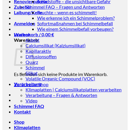
Renovierpakete
Schadstoffe – die unsichtbare Gefahr
Zubehör
Schimmel FAQ – Fragen und Antworten
Laibung/Keile
Feuchte – wenn es schimmelt!
Wie erkenne ich ein Schimmelproblem?
Anmelden
Sofortmaßnahmen bei Schimmelbefall
Wie einem Schimmelbefall vorbeugen?
Warenkorb /
Lexikon
0,00
€
Warenkorb
Asbest
Calciumsilikat (Kalziumsilikat)
Kapillaraktiv
Diffusionsoffen
Quarz
Schimmel
Silikat
Es befinden sich keine Produkte im Warenkorb.
Volatile Organic Compound (VOC)
Verarbeitung
Zurück zum Shop
Klimaplatten | Calciumsilikatplatten verarbeiten
Verarbeitung – Fragen & Antworten
Video
Schimmel FAQ
Kontakt
Shop
Klimaplatten