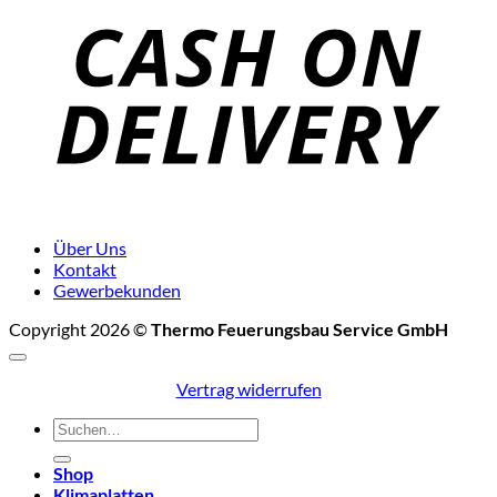
D
Über Uns
Kontakt
Gewerbekunden
Copyright 2026 ©
Thermo Feuerungsbau Service GmbH
Vertrag widerrufen
Suchen
nach:
Shop
Klimaplatten