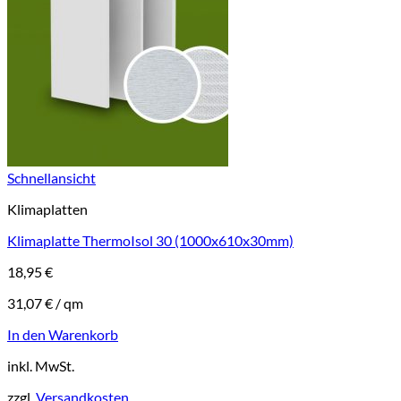
Schnellansicht
Klimaplatten
Klimaplatte ThermoIsol 30 (1000x610x30mm)
18,95
€
31,07
€
/
qm
In den Warenkorb
inkl. MwSt.
zzgl.
Versandkosten