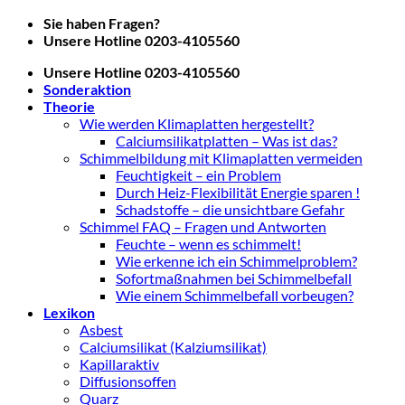
Zum
Sie haben Fragen?
Inhalt
Unsere Hotline 0203-4105560
springen
Unsere Hotline 0203-4105560
Sonderaktion
Theorie
Wie werden Klimaplatten hergestellt?
Calciumsilikatplatten – Was ist das?
Schimmelbildung mit Klimaplatten vermeiden
Feuchtigkeit – ein Problem
Durch Heiz-Flexibilität Energie sparen !
Schadstoffe – die unsichtbare Gefahr
Schimmel FAQ – Fragen und Antworten
Feuchte – wenn es schimmelt!
Wie erkenne ich ein Schimmelproblem?
Sofortmaßnahmen bei Schimmelbefall
Wie einem Schimmelbefall vorbeugen?
Lexikon
Asbest
Calciumsilikat (Kalziumsilikat)
Kapillaraktiv
Diffusionsoffen
Quarz