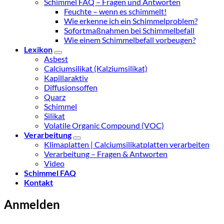
Schimmel FAQ – Fragen und Antworten
Feuchte – wenn es schimmelt!
Wie erkenne ich ein Schimmelproblem?
Sofortmaßnahmen bei Schimmelbefall
Wie einem Schimmelbefall vorbeugen?
Lexikon
Asbest
Calciumsilikat (Kalziumsilikat)
Kapillaraktiv
Diffusionsoffen
Quarz
Schimmel
Silikat
Volatile Organic Compound (VOC)
Verarbeitung
Klimaplatten | Calciumsilikatplatten verarbeiten
Verarbeitung – Fragen & Antworten
Video
Schimmel FAQ
Kontakt
Anmelden