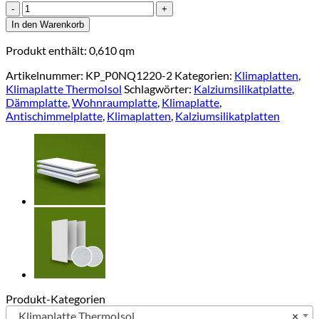
Klimaplatte
ThermoIsol
In den Warenkorb
50
(1000x610x50mm)
Produkt enthält: 0,610
qm
Menge
Artikelnummer:
KP_P0NQ1220-2
Kategorien:
Klimaplatten
,
Klimaplatte ThermoIsol
Schlagwörter:
Kalziumsilikatplatte
,
Dämmplatte
,
Wohnraumplatte
,
Klimaplatte
,
Antischimmelplatte
,
Klimaplatten
,
Kalziumsilikatplatten
Produkt-Kategorien
Klimaplatte ThermoIsol
×