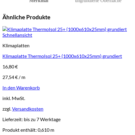
Merkmal
ungrundierte Oberfläche
Ähnliche Produkte
Schnellansicht
Klimaplatten
Klimaplatte ThermoIsol 25+ (1000x610x25mm) grundiert
16,80
€
27,54
€
/
m
In den Warenkorb
inkl. MwSt.
zzgl.
Versandkosten
Lieferzeit:
bis zu 7 Werktage
Produkt enthält: 0,610
m