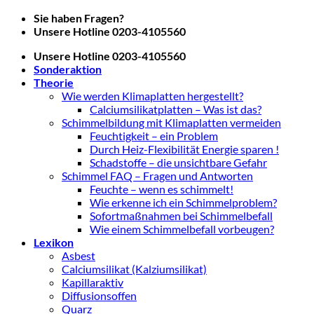
Zum
Sie haben Fragen?
Inhalt
Unsere Hotline 0203-4105560
springen
Unsere Hotline 0203-4105560
Sonderaktion
Theorie
Wie werden Klimaplatten hergestellt?
Calciumsilikatplatten – Was ist das?
Schimmelbildung mit Klimaplatten vermeiden
Feuchtigkeit – ein Problem
Durch Heiz-Flexibilität Energie sparen !
Schadstoffe – die unsichtbare Gefahr
Schimmel FAQ – Fragen und Antworten
Feuchte – wenn es schimmelt!
Wie erkenne ich ein Schimmelproblem?
Sofortmaßnahmen bei Schimmelbefall
Wie einem Schimmelbefall vorbeugen?
Lexikon
Asbest
Calciumsilikat (Kalziumsilikat)
Kapillaraktiv
Diffusionsoffen
Quarz