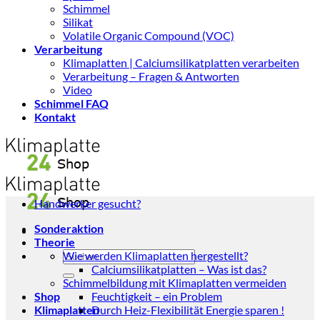
Schimmel
Silikat
Volatile Organic Compound (VOC)
Verarbeitung
Klimaplatten | Calciumsilikatplatten verarbeiten
Verarbeitung – Fragen & Antworten
Video
Schimmel FAQ
Kontakt
Handwerker gesucht?
Sonderaktion
Theorie
Suchen
Wie werden Klimaplatten hergestellt?
nach:
Calciumsilikatplatten – Was ist das?
Schimmelbildung mit Klimaplatten vermeiden
Shop
Feuchtigkeit – ein Problem
Klimaplatten
Durch Heiz-Flexibilität Energie sparen !