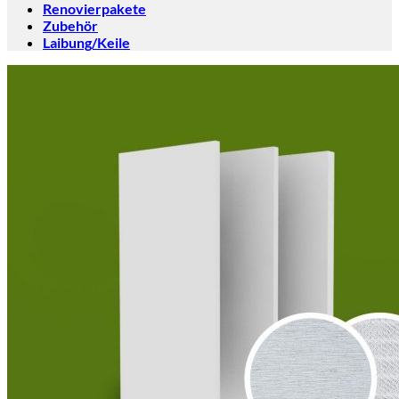
Renovierpakete
Zubehör
Laibung/Keile