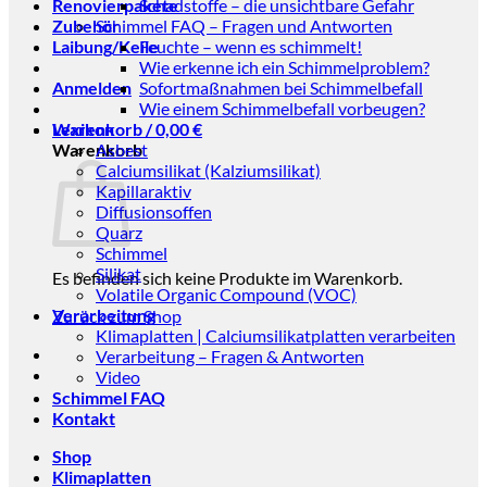
Renovierpakete
Schadstoffe – die unsichtbare Gefahr
Zubehör
Schimmel FAQ – Fragen und Antworten
Laibung/Keile
Feuchte – wenn es schimmelt!
Wie erkenne ich ein Schimmelproblem?
Anmelden
Sofortmaßnahmen bei Schimmelbefall
Wie einem Schimmelbefall vorbeugen?
Warenkorb /
Lexikon
0,00
€
Warenkorb
Asbest
Calciumsilikat (Kalziumsilikat)
Kapillaraktiv
Diffusionsoffen
Quarz
Schimmel
Silikat
Es befinden sich keine Produkte im Warenkorb.
Volatile Organic Compound (VOC)
Verarbeitung
Zurück zum Shop
Klimaplatten | Calciumsilikatplatten verarbeiten
Verarbeitung – Fragen & Antworten
Video
Schimmel FAQ
Kontakt
Shop
Klimaplatten